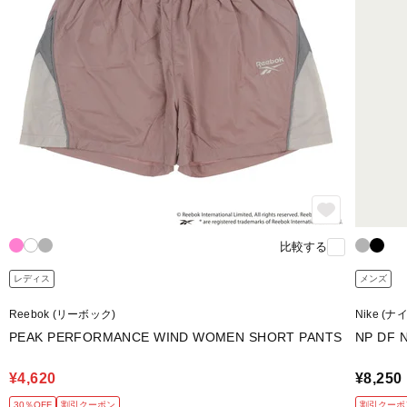
比較する
レディス
メンズ
Reebok (リーボック)
Nike (ナ
PEAK PERFORMANCE WIND WOMEN SHORT PANTS
NP DF 
¥4,620
¥8,250
30％OFF
割引クーポン
割引クーポ