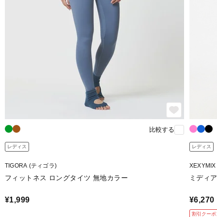
比較する
レディス
レディス
TIGORA (ティゴラ)
XEXYMI
フィットネス ロングタイツ 無地カラー
ミディア
¥1,999
¥6,270
割引クーポ