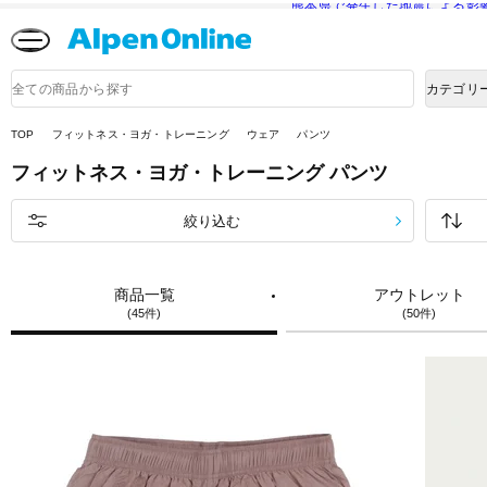
熊本県で発生した地震による影
Alpen
Online
商
カテゴリ
品
検
索
TOP
フィットネス・ヨガ・トレーニング
ウェア
パンツ
フィットネス・ヨガ・トレーニング
パンツ
絞り込む
商品一覧
アウトレット
(45件)
(50件)