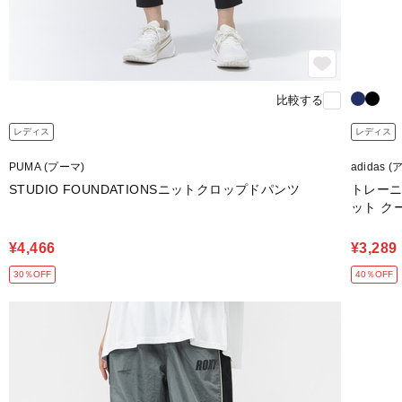
比較する
レディス
レディス
PUMA (プーマ)
adidas 
STUDIO FOUNDATIONSニットクロップドパンツ
トレーニ
ット ク
¥4,466
¥3,289
30％OFF
40％OFF