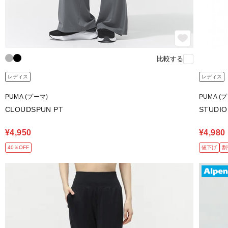
比較する
レディス
レディス
PUMA (プーマ)
PUMA (
CLOUDSPUN PT
STUDI
¥4,950
¥4,980
40％OFF
値下げ
割