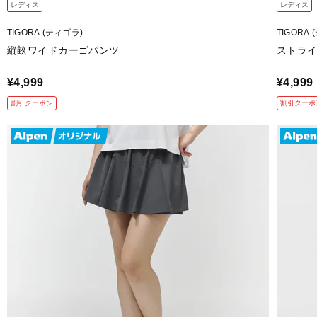
レディス
レディス
TIGORA (ティゴラ)
TIGORA
縦畝ワイドカーゴパンツ
ストラ
¥4,999
¥4,999
割引クーポン
割引クーポ