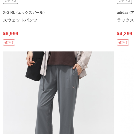
レディス
レディス
X-GIRL (エックスガール)
adidas 
スウェットパンツ
ラックス
¥6,999
¥4,299
値下げ
値下げ