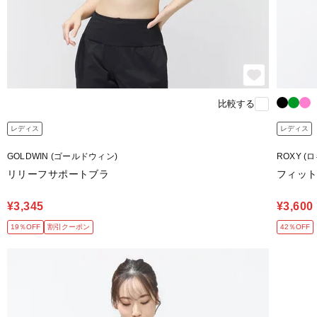
比較する
レディス
レディス
GOLDWIN (ゴールドウィン)
ROXY (
リリーフサポートブラ
フィットネ
¥3,345
¥3,600
19％OFF
割引クーポン
42％OFF