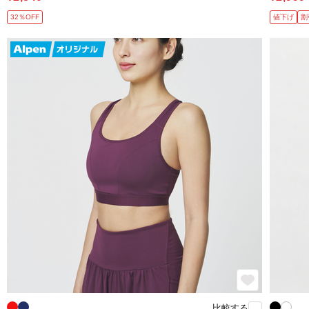
32％OFF
値下げ
割
比較する