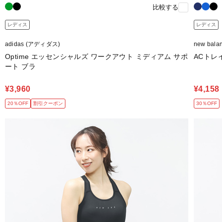
比較する
レディス
レディス
adidas (アディダス)
new bal
Optime エッセンシャルズ ワークアウト ミディアム サポ
ACトレ
ート ブラ
¥3,960
¥4,158
20％OFF
割引クーポン
30％OFF