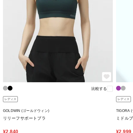
比較する
レディス
レディス
GOLDWIN (ゴールドウィン)
TIGORA
リリーフサポートブラ
ミドル
¥2,840
¥2,999