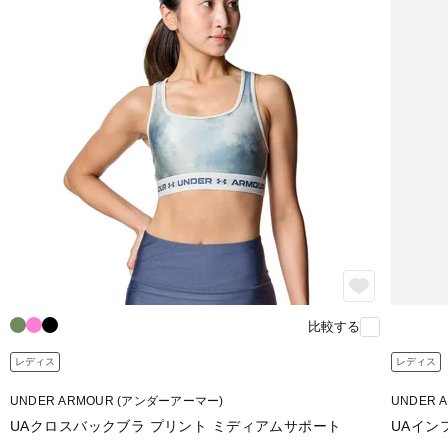
比較する
レディス
レディス
UNDER ARMOUR (アンダーアーマー)
UNDER 
UAクロスバックブラ プリント ミディアムサポート
UAイン