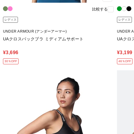
比較する
レディス
レディス
UNDER ARMOUR (アンダーアーマー)
UNDER 
UAクロスバックブラ ミディアムサポート
UAクロ
¥3,696
¥3,199
30％OFF
46％OFF