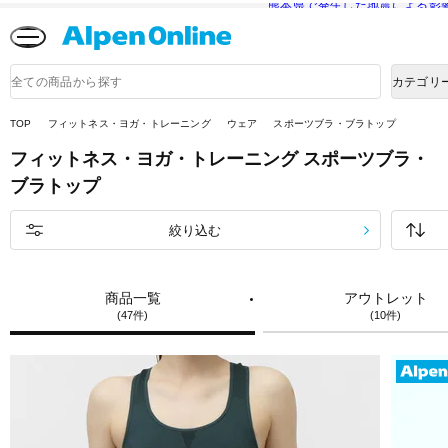
熊本県で発生した地震による影
Alpen
Online
商
カテゴリ
品
検
索
TOP
フィットネス・ヨガ・トレーニング
ウェア
スポーツブラ・ブラトップ
フィットネス・ヨガ・トレーニング
スポーツブラ・
ブラトップ
絞り込む
商品一覧
アウトレット
(47件)
(10件)