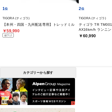
1
2
TIGORA (ティゴラ)
TIGORA (ティゴラ)
【本州・四国・九州配送専用】トレッドミル
ティゴラ TR TM0
AX16km/h ラン
￥59,990
ニングマシン 家庭用 
￥60,990
値下げ
カテゴリーから探す