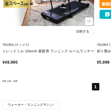
比較する
TIGORA (ティゴラ)
TIGORA
トレッドミル 10km/h 家庭用 ランニング ルームランナー
折り畳み
¥49,990
¥5,999
6件
1件～6件
1
ウォーカー・ランニングマシン