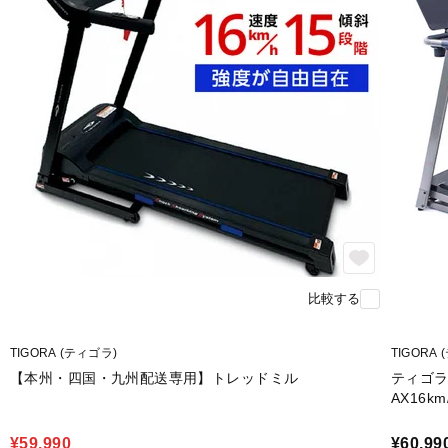
比較する
TIGORA (ティゴラ)
TIGORA
【本州・四国・九州配送専用】トレッドミル
ティゴラ 
AX16
ニングマ
¥59,990
¥60,99