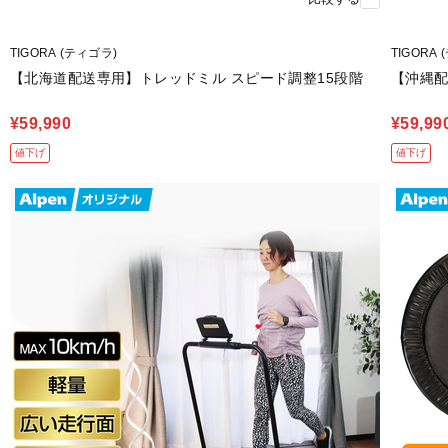
TIGORA (ティゴラ)
TIGORA
【北海道配送専用】トレッドミル スピード調整15段階
【沖縄配
¥59,990
¥59,99
値下げ
値下げ