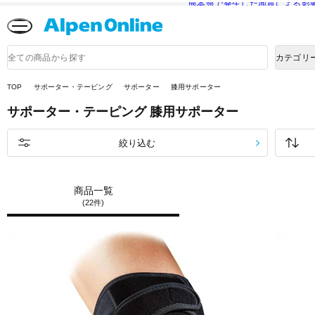
熊本県で発生した地震による影
Alpen
Online
商
カテゴリ
品
検
索
TOP
サポーター・テーピング
サポーター
膝用サポーター
サポーター・テーピング
膝用サポーター
絞り込む
商品一覧
(22件)