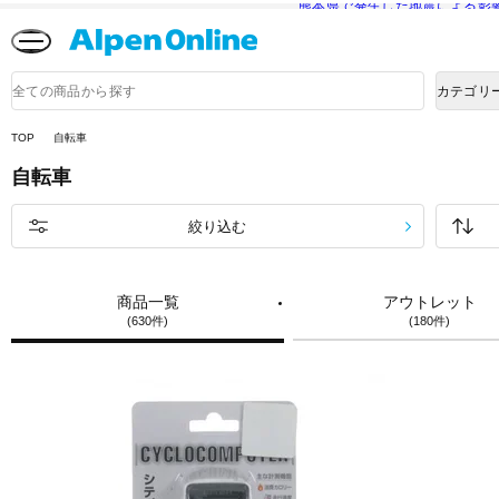
熊本県で発生した地震による影
Alpen
Online
商
カテゴリ
品
検
索
TOP
自転車
自転車
絞り込む
商品一覧
アウトレット
(630件)
(180件)