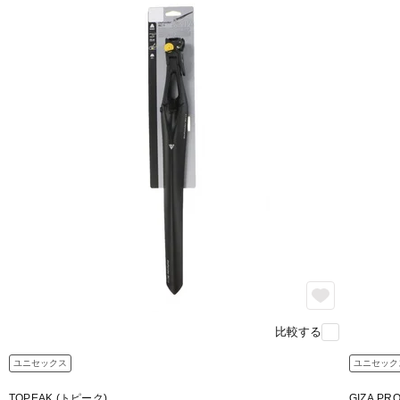
比較する
ユニセックス
ユニセック
TOPEAK (トピーク)
GIZA P