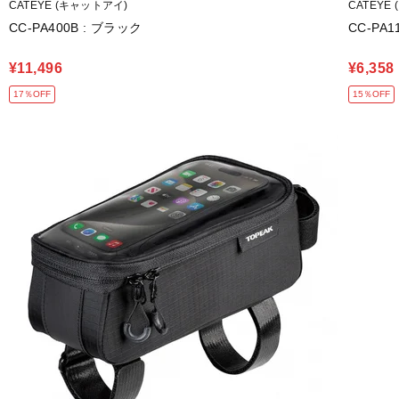
CATEYE (キャットアイ)
CATEYE
CC-PA400B : ブラック
CC-PA
¥11,496
¥6,358
17％OFF
15％OFF