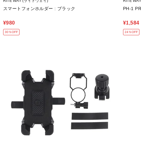
RITE WAY (ライトウェイ)
RITE W
スマートフォンホルダー : ブラック
PH-1 P
¥980
¥1,584
30％OFF
24％OFF