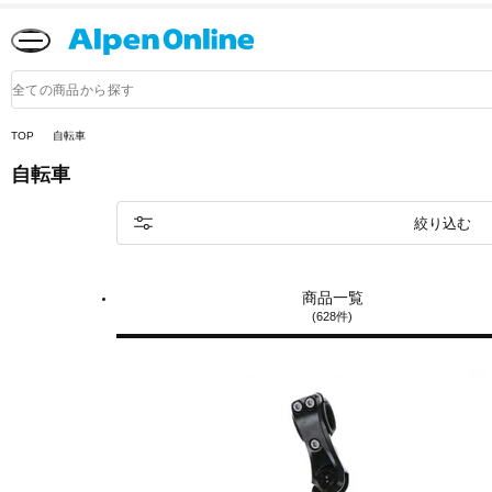
Alpen
Online
商
品
検
索
TOP
自転車
自転車
絞り込む
商品一覧
(628件)