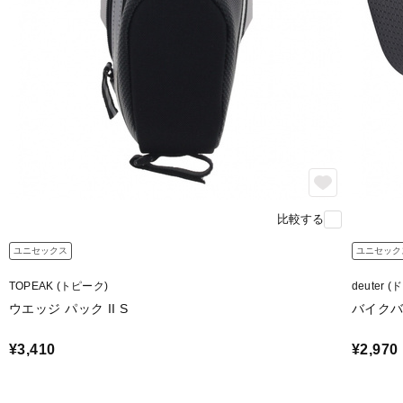
比較する
ユニセックス
ユニセック
TOPEAK (トピーク)
deuter 
ウエッジ パック II S
バイクバ
¥3,410
¥2,970