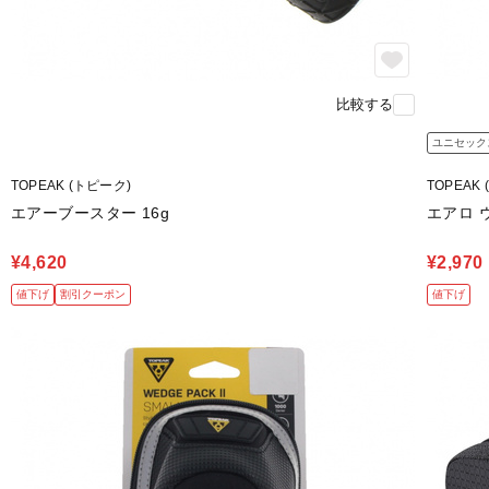
比較する
ユニセック
TOPEAK (トピーク)
TOPEAK
エアーブースター 16g
エアロ 
¥4,620
¥2,970
値下げ
割引クーポン
値下げ