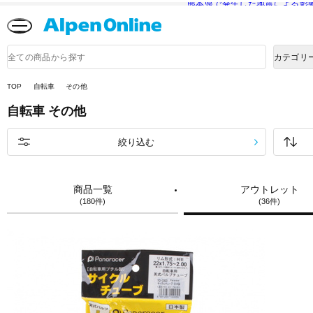
熊本県で発生した地震による影
Alpen
Online
商
カテゴリ
品
検
索
TOP
自転車
その他
自転車
その他
絞り込む
商品一覧
アウトレット
(180件)
(36件)