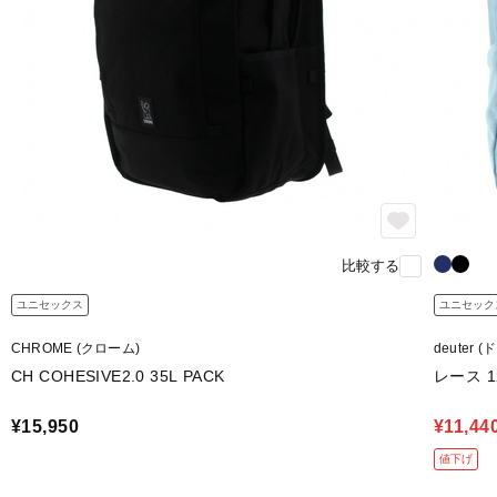
比較する
ユニセックス
ユニセック
CHROME (クローム)
deuter 
CH COHESIVE2.0 35L PACK
レース 1
¥15,950
¥11,44
値下げ