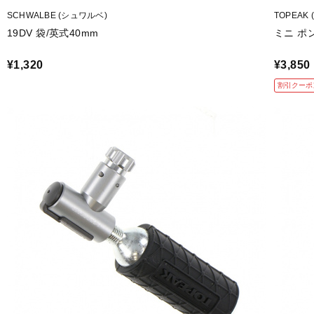
SCHWALBE (シュワルベ)
TOPEAK
19DV 袋/英式40mm
ミニ ポ
¥1,320
¥3,850
割引クーポ