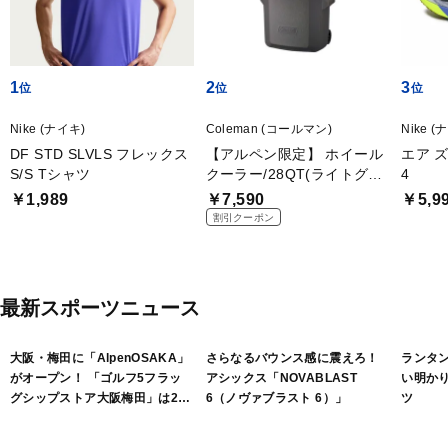
1
2
3
Nike (ナイキ)
Coleman (コールマン)
Nike (
DF STD SLVLS フレックス
【アルペン限定】 ホイール
エア 
S/S Tシャツ
クーラー/28QT(ライトグレ
4
ー)
￥1,989
￥7,590
￥5,9
割引クーポン
最新スポーツニュース
大阪・梅田に「AlpenOSAKA」
さらなるバウンス感に震えろ！
ランタ
がオープン！ 「ゴルフ5フラッ
アシックス「NOVABLAST
い明か
グシップストア大阪梅田」は2フ
6（ノヴァブラスト 6）」
ツ
ロアで展開