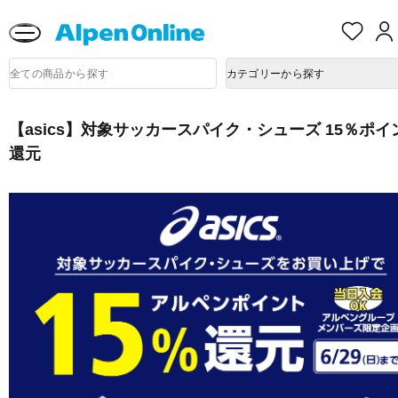
熊本県で発生した地震による影響について
お
気
に
Alpen
入
商
Online
カテゴリーから探す
品
り
検
索
【asics】対象サッカースパイク・シューズ 15％ポイ
還元