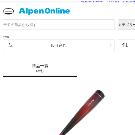
熊本県で発生した地震による影
Alpen
Online
商
カテゴリ
品
検
索
TOP
絞り込む
商品一覧
(3件)