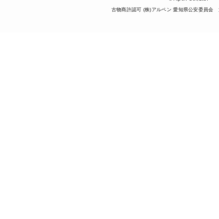
古物商許認可 (株)アルペン 愛知県公安委員会 第5