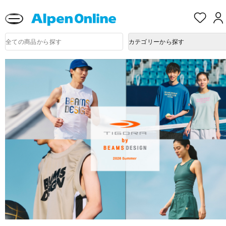
熊本県で発生した地震による影響について
お
気
に
Alpen
入
商
Online
カテゴリーから探す
品
り
検
索