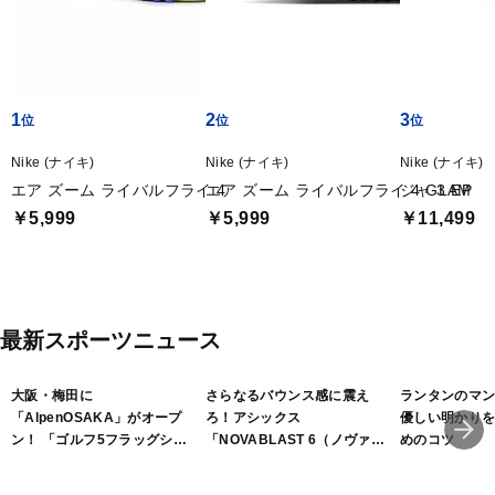
1
2
3
Nike (ナイキ)
Nike (ナイキ)
Nike (ナイキ)
エア ズーム ライバルフライ 4
エア ズーム ライバルフライ 4 GLAM
ジャ 3 EP
￥5,999
￥5,999
￥11,499
最新スポーツニュース
大阪・梅田に
さらなるバウンス感に震え
ランタンのマ
「AlpenOSAKA」がオープ
ろ！アシックス
優しい明かり
ン！ 「ゴルフ5フラッグシッ
「NOVABLAST 6（ノヴァブ
めのコツ
プストア大阪梅田」は2フロ
ラスト 6）」
アで展開