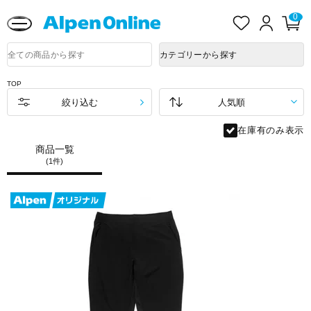
熊本県で発生した地震による影響について
お
ロ
カ
0
気
グ
ー
に
イ
ト
Alpen
入
ン
ペ
Online
商
カテゴリーから探す
り
ー
品
ジ
検
索
TOP
絞り込む
在庫有のみ表示
商品一覧
(1件)