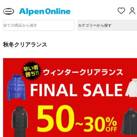
熊本県で発生した地震による影響について
お
気
に
Alpen
入
商
Online
カテゴリーから探す
品
り
検
索
秋冬クリアランス