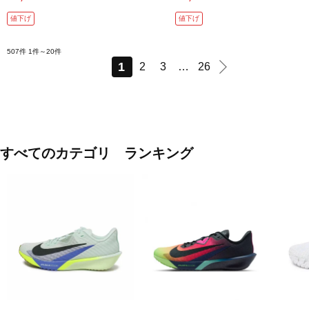
値下げ
値下げ
507件
1件～20件
1
2
3
…
26
すべてのカテゴリ ランキング