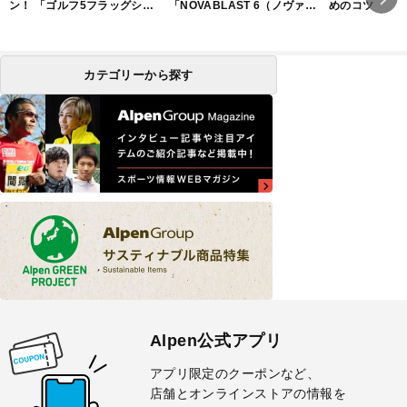
ン！ 「ゴルフ5フラッグシッ
「NOVABLAST 6（ノヴァブ
めのコツ
プストア大阪梅田」は2フロ
ラスト 6）」
アで展開
カテゴリーから探す
Alpen公式アプリ
アプリ限定のクーポンなど、
店舗とオンラインストアの情報を