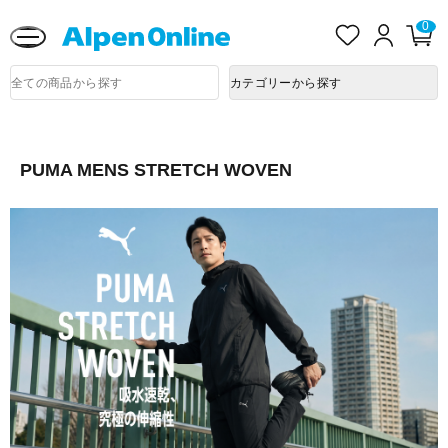
熊本県で発生した地震による影響について
お
ロ
0
カ
気
グ
ー
に
イ
ト
Alpen
入
ン
ペ
商
Online
カテゴリーから探す
品
り
ー
検
ジ
索
PUMA MENS STRETCH WOVEN