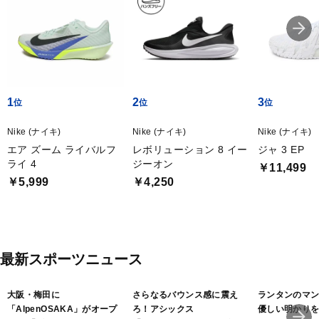
1
2
3
Nike (ナイキ)
Nike (ナイキ)
Nike (ナイキ)
エア ズーム ライバルフ
レボリューション 8 イー
ジャ 3 EP
ライ 4
ジーオン
￥11,499
￥5,999
￥4,250
最新スポーツニュース
大阪・梅田に
さらなるバウンス感に震え
ランタンのマ
「AlpenOSAKA」がオープ
ろ！アシックス
優しい明かり