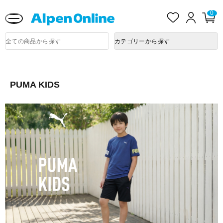
熊本県で発生した地震による影響について
お
ロ
0
カ
気
グ
ー
に
イ
ト
Alpen
入
ン
ペ
商
Online
カテゴリーから探す
品
り
ー
検
ジ
索
PUMA KIDS