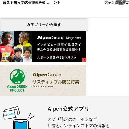
言葉を知って試合観戦を楽し
ント
グッと深掘り
もう！
Vol.208 ブ
FORGED」ア
カテゴリーから探す
Alpen公式アプリ
アプリ限定のクーポンなど、
店舗とオンラインストアの情報を