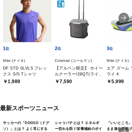
1
2
3
Nike (ナイキ)
Coleman (コールマン)
Nike (ナイキ)
DF STD SLVLS フレッ
【アルペン限定】 ホイー
エア ズーム
クス S/S Tシャツ
ルクーラー/28QT(ライト
ライ 4
グレー)
￥1,989
￥7,590
￥5,999
最新スポーツニュース
サッカーの「DOGSO（ドグ
シャリバテとは？ エネルギ
「いいところ
ソ）」とは？ よく耳にする
ー切れを防ぐ栄養補給のポイ
まま進化を遂