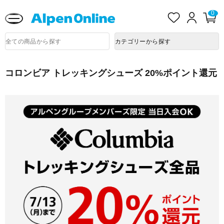
熊本県で発生した地震による影響について
お
ロ
0
カ
気
グ
ー
に
イ
ト
Alpen
入
ン
ペ
商
Online
カテゴリーから探す
品
り
ー
検
ジ
索
コロンビア トレッキングシューズ 20%ポイント還元