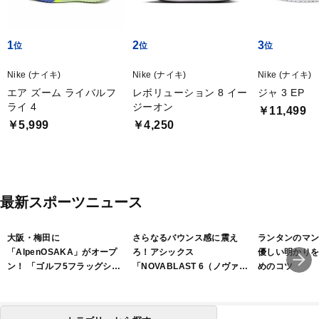
1
2
3
Nike (ナイキ)
Nike (ナイキ)
Nike (ナイキ)
エア ズーム ライバルフ
レボリューション 8 イー
ジャ 3 EP
ライ 4
ジーオン
￥11,499
￥5,999
￥4,250
最新スポーツニュース
大阪・梅田に
さらなるバウンス感に震え
ランタンのマ
「AlpenOSAKA」がオープ
ろ！アシックス
優しい明かり
ン！ 「ゴルフ5フラッグシッ
「NOVABLAST 6（ノヴァブ
めのコツ
プストア大阪梅田」は2フロ
ラスト 6）」
アで展開