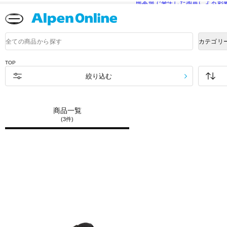
熊本県で発生した地震による影
Alpen
Online
商
カテゴリ
品
検
索
TOP
絞り込む
商品一覧
(3件)