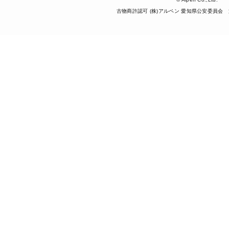
古物商許認可 (株)アルペン 愛知県公安委員会 第5