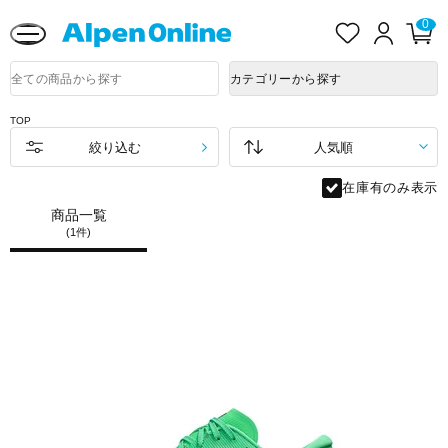
熊本県で発生した地震による影響について
お
ロ
カ
0
気
グ
ー
に
イ
ト
Alpen
入
ン
ペ
Online
商
カテゴリーから探す
り
ー
品
ジ
検
索
TOP
絞り込む
在庫有のみ表示
商品一覧
(1件)