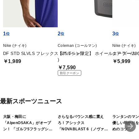
1
2
3
Nike (ナイキ)
Coleman (コールマン)
Nike (ナイキ)
DF STD SLVLS フレックス S/S Tシャツ
【アルペン限定】 ホイールクーラー/28
エア ズーム 
)
￥1,989
￥5,999
￥7,590
割引クーポン
最新スポーツニュース
大阪・梅田に
さらなるバウンス感に震え
ランタンのマ
「AlpenOSAKA」がオープ
ろ！アシックス
優しい明かり
ン！ 「ゴルフ5フラッグシッ
「NOVABLAST 6（ノヴァブ
めのコツ
プストア大阪梅田」は2フロ
ラスト 6）」