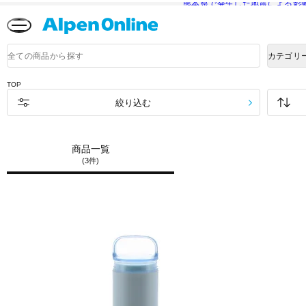
熊本県で発生した地震による影
Alpen
Online
商
カテゴリ
品
検
索
TOP
絞り込む
商品一覧
(3件)