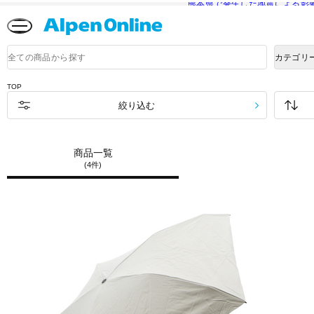
熊本県で発生した地震による影
Alpen
Online
商
カテゴリ
品
検
索
TOP
絞り込む
商品一覧
(4件)