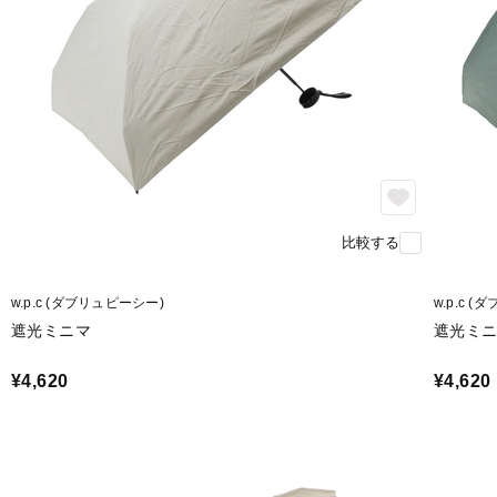
比較する
w.p.c (ダブリュピーシー)
w.p.c 
遮光ミニマ
遮光ミ
¥4,620
¥4,620