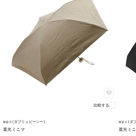
比較する
w.p.c (ダブリュピーシー)
w.p.c 
遮光ミニマ
遮光ミ