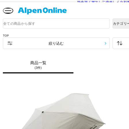
熊本県で発生した地震による影
Alpen
Online
商
カテゴリ
品
検
索
TOP
絞り込む
商品一覧
(3件)