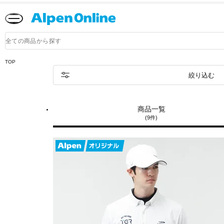
Alpen
Online
商
品
検
索
TOP
絞り込む
商品一覧
(9件)