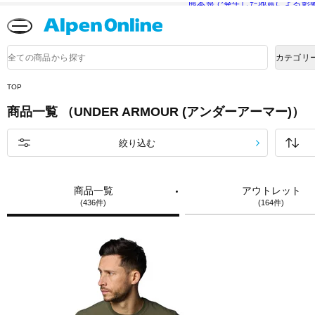
熊本県で発生した地震による影
Alpen
Online
商
カテゴリ
品
検
索
TOP
商品一覧 （UNDER ARMOUR (アンダーアーマー)）
絞り込む
商品一覧
アウトレット
(436件)
(164件)