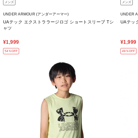
メンズ
メンズ
UNDER ARMOUR (アンダーアーマー)
UNDER 
UAテック エクストララージロゴ ショートスリーブ Tシ
UAテッ
ャツ
¥1,999
¥1,999
54％OFF
49％OFF