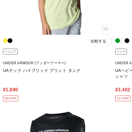
比較する
ジュニア
メンズ
UNDER ARMOUR (アンダーアーマー)
UNDER 
UAテック ハイブリッド プリント タンク
UAヘビ
シャツ
¥1,690
¥3,402
38％OFF
31％OFF