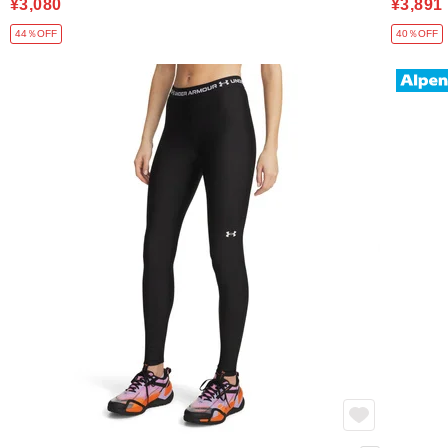
¥3,080
¥3,891
44％OFF
40％OFF