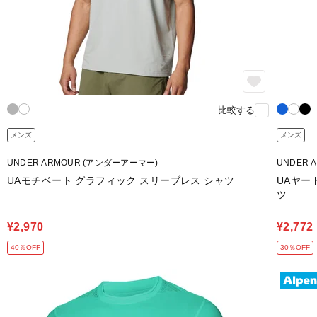
比較する
メンズ
メンズ
UNDER ARMOUR (アンダーアーマー)
UNDER 
UAモチベート グラフィック スリーブレス シャツ
UAヤー
ツ
¥2,970
¥2,772
40％OFF
30％OFF