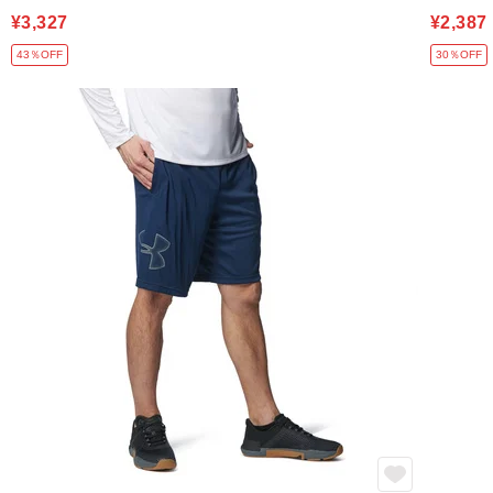
¥3,327
¥2,387
43％OFF
30％OFF