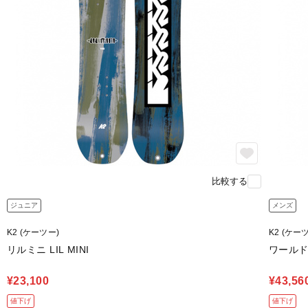
比較する
ジュニア
メンズ
K2 (ケーツー)
K2 (ケー
リルミニ LIL MINI
ワールドピ
¥23,100
¥43,56
値下げ
値下げ