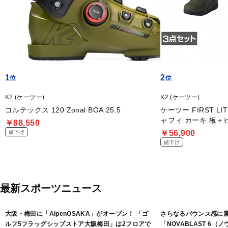
1
2
K2 (ケーツー)
K2 (ケーツー)
コルテックス 120 Zonal BOA 25.5
ケーツー FIRST LI
ャフィ カーキ 板＋
￥88,550
ト
￥56,900
値下げ
値下げ
最新スポーツニュース
大阪・梅田に「AlpenOSAKA」がオープン！ 「ゴ
さらなるバウンス感に
ルフ5フラッグシップストア大阪梅田」は2フロアで
「NOVABLAST 6（