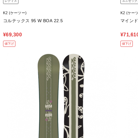
レディス
ユニセック
K2 (ケーツー)
K2 (ケー
コルテックス 95 W BOA 22.5
マインドベ
¥69,300
¥71,61
値下げ
値下げ