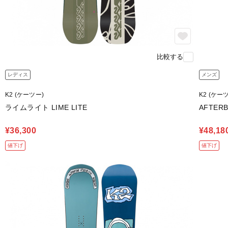
比較する
レディス
メンズ
K2 (ケーツー)
K2 (ケー
ライムライト LIME LITE
AFTER
¥36,300
¥48,18
値下げ
値下げ