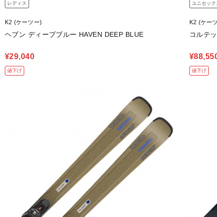
レディス
ユニセック
K2 (ケーツー)
K2 (ケー
ヘブン ディープブルー HAVEN DEEP BLUE
コルテックス
¥29,040
¥88,55
値下げ
値下げ