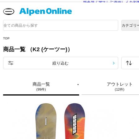
熊本県で発生した地震による影
Alpen
Online
商
カテゴリ
品
検
索
TOP
商品一覧 （K2 (ケーツー)）
絞り込む
商品一覧
アウトレット
(99件)
(12件)