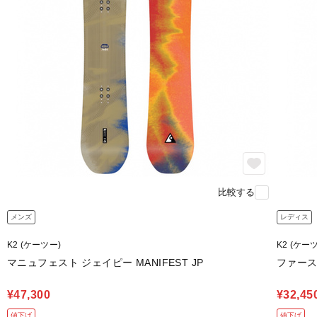
比較する
メンズ
レディス
K2 (ケーツー)
K2 (ケー
マニュフェスト ジェイピー MANIFEST JP
ファースト
¥47,300
¥32,45
値下げ
値下げ