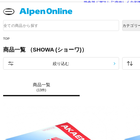
熊本県で発生した地震による影
Alpen
Online
商
カテゴリ
品
検
索
TOP
商品一覧 （SHOWA (ショーワ)）
絞り込む
商品一覧
(13件)