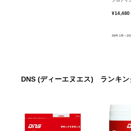
プロテイン
¥14,480
39件
1件～20
DNS (ディーエヌエス) ランキン