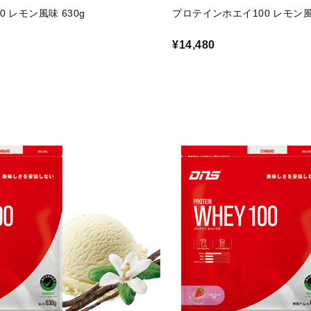
 レモン風味 630g
プロテインホエイ100 レモン風味
¥14,480