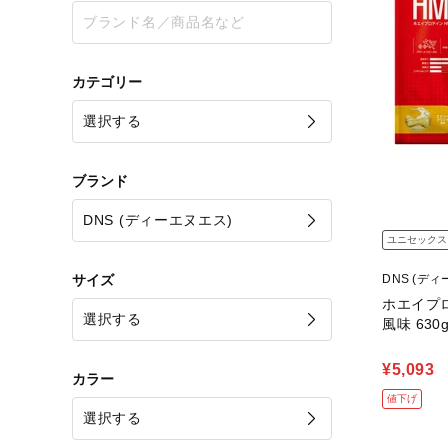
カテゴリー
ブランド
ユニセックス
サイズ
DNS (デ
ホエイプ
風味 630
¥5,093
カラー
値下げ