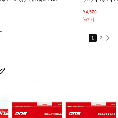
ホエイ100カフェオレ風味 2000g
プロテインホエイ100
¥4,570
値下げ
件
1
2
グ