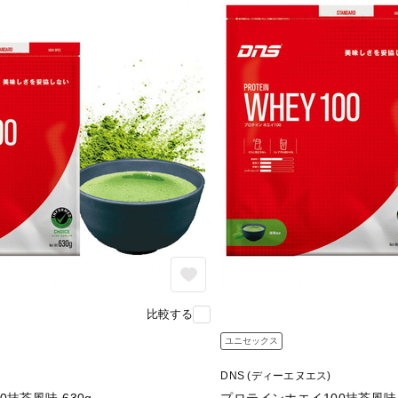
比較する
ユニセックス
DNS (ディーエヌエス)