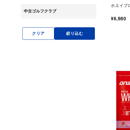
ホエイプロ
中古ゴルフクラブ
¥6,980
クリア
絞り込む