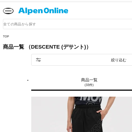
Alpen
Online
商
品
検
索
TOP
商品一覧 （DESCENTE (デサント)）
絞り込む
商品一覧
(33件)