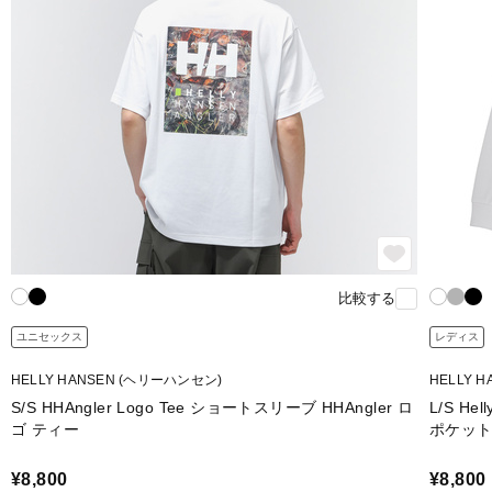
比較する
ユニセックス
レディス
HELLY HANSEN (ヘリーハンセン)
HELLY 
S/S HHAngler Logo Tee ショートスリーブ HHAngler ロ
L/S He
ゴ ティー
ポケッ
¥8,800
¥8,800