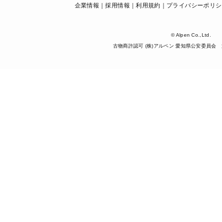
企業情報
採用情報
利用規約
プライバシーポリシ
© Alpen Co.,Ltd.
古物商許認可 (株)アルペン 愛知県公安委員会 第5