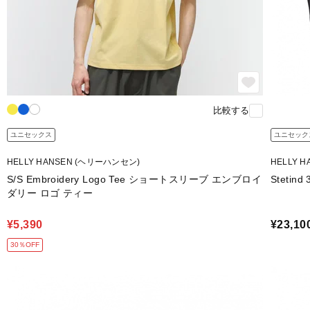
比較する
ユニセックス
ユニセック
HELLY HANSEN (ヘリーハンセン)
HELLY 
S/S Embroidery Logo Tee ショートスリーブ エンブロイ
Stetin
ダリー ロゴ ティー
¥5,390
¥23,10
30％OFF