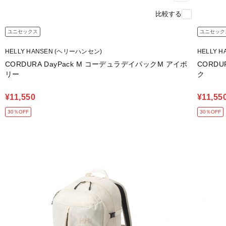
比較する
ユニセックス
ユニセック
HELLY HANSEN (ヘリーハンセン)
HELLY 
CORDURA DayPack M コーデュラデイパックM アイボ
CORDU
リー
ク
¥11,550
¥11,55
30％OFF
30％OFF