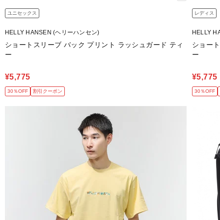
ユニセックス
レディス
HELLY HANSEN (ヘリーハンセン)
HELLY 
ショートスリーブ バック プリント ラッシュガード ティ
ショート
ー
ー
¥5,775
¥5,775
30％OFF
割引クーポン
30％OFF