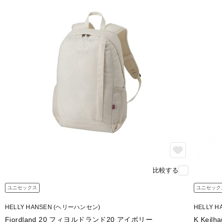
比較する
ユニセックス
ユニセック
HELLY HANSEN (ヘリーハンセン)
HELLY 
Fjordland 20 フィヨルドランド20 アイボリー
K Kei