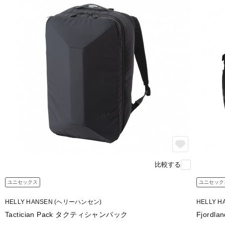
比較する
ユニセックス
ユニセック
HELLY HANSEN (ヘリーハンセン)
HELLY 
Tactician Pack タクティシャンパック
Fjordl