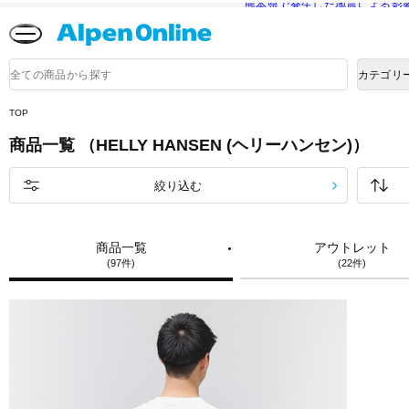
熊本県で発生した地震による影
Alpen
Online
商
カテゴリ
品
検
索
TOP
商品一覧 （HELLY HANSEN (ヘリーハンセン)）
絞り込む
商品一覧
アウトレット
(97件)
(22件)