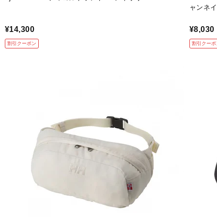
ャンネ
¥14,300
¥8,030
割引クーポン
割引クーポ