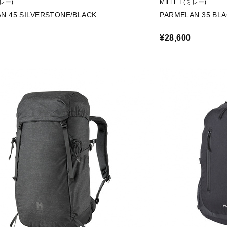
ミレー)
MILLET (ミレー)
N 45 SILVERSTONE/BLACK
PARMELAN 35 BLA
¥28,600