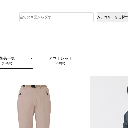
熊本県で発生した地震による影響について
商
カテゴリーから探
品
検
索
商品一覧
アウトレット
(120件)
(28件)