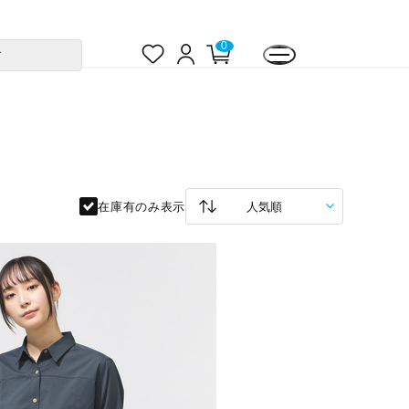
お
ロ
カ
0
す
気
グ
ー
に
イ
ト
入
ン
ペ
り
ー
ジ
在庫有のみ表示