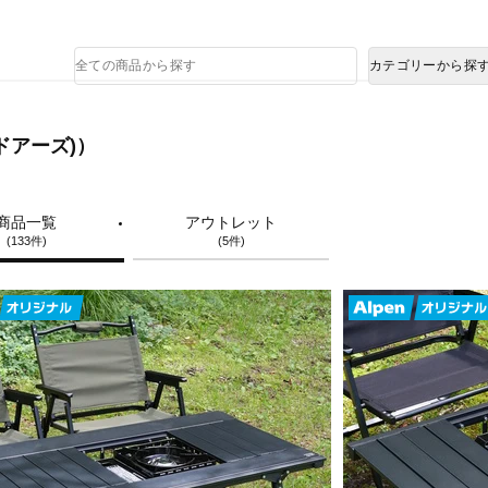
熊本県で発生した地震による影響について
商
カテゴリーから探
品
検
索
トドアーズ)）
商品一覧
アウトレット
(133件)
(5件)