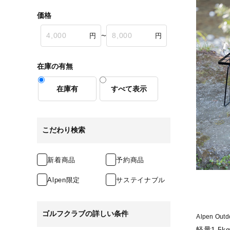
価格
〜
在庫の有無
在庫有
すべて表示
こだわり検索
新着商品
予約商品
Alpen限定
サステイナブル
ゴルフクラブの詳しい条件
Alpen O
軽量1.5