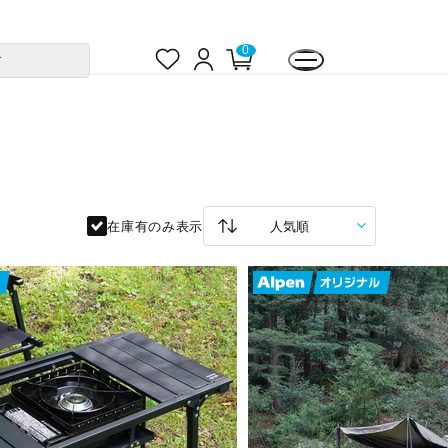
お
ロ
カ
0
す
気
グ
ー
に
イ
ト
入
ン
ペ
り
ー
ジ
在庫有のみ表示