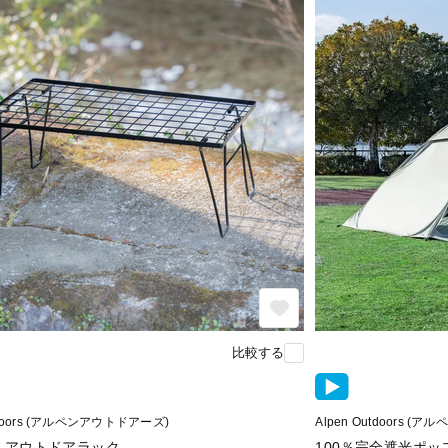
比較する
utdoors (アルペンアウトドアーズ)
Alpen Outdoors 
kg アウトドアラック
100％完全遮光ポッ