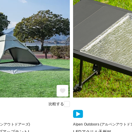
比較する
(アルペンアウトドアーズ)
Alpen Outdoors (アルペンアウト
プアップテントL
LEDアクリル天板W