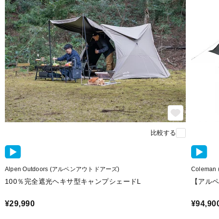
比較する
Alpen Outdoors (アルペンアウトドアーズ)
Colema
100％完全遮光ヘキサ型キャンプシェードL
【アルペ
¥29,990
¥94,90