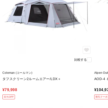
比較する
Coleman (コールマン)
Alpen 
タフスクリーン2ルームエアー/LDX＋
AOD-
¥79,998
¥104,9
33％OFF
割引クーポ