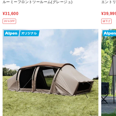
ルーミーフロントツールーム(グレージュ)
エントリ
¥31,600
¥39,99
26％OFF
値下げ