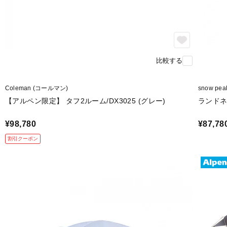
比較する
Coleman (コールマン)
snow pe
【アルペン限定】 タフ2ルーム/DX3025 (グレー)
ランド
¥98,780
¥87,78
割引クーポン