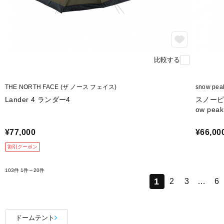
比較する
THE NORTH FACE (ザ ノース フェイス)
snow pe
Lander 4 ランダー4
スノーピー
ow pea
¥77,000
¥66,00
割引クーポン
103件
1件～20件
1
2
3
…
6
ドームテント