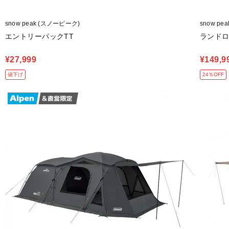
snow peak (スノーピーク)
snow pe
エントリーパックTT
ランド
¥27,999
¥149,9
値下げ
24％OFF