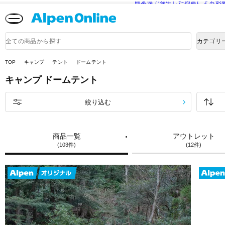
熊本県で発生した地震による影
Alpen
Online
商
カテゴリ
品
検
索
TOP
キャンプ
テント
ドームテント
キャンプ
ドームテント
絞り込む
商品一覧
アウトレット
(103件)
(12件)