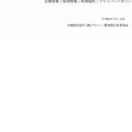
企業情報
採用情報
利用規約
プライバシーポリシ
© Alpen Co.,Ltd.
古物商許認可 (株)アルペン 愛知県公安委員会 第5