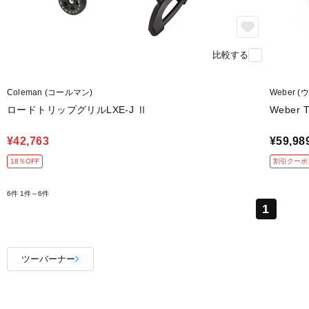
比較する
Coleman (コールマン)
Weber 
ロードトリップグリルLXE-J Ⅱ
Weber
¥42,763
¥59,98
18％OFF
割引クーポ
6件
1件～6件
1
ツーバーナー