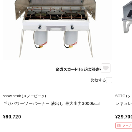
比較する
snow peak (スノーピーク)
SOTO (ソ
ギガパワーツーバーナー 液出し 最大出力3000kcal
レギュレ
¥60,720
¥29,70
割引クーポ