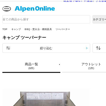
熊本県で発生した地震による影
Alpen
Online
商
カテゴリ
品
検
索
TOP
キャンプ
BBQ・焚火台・燃焼器具
ツーバーナー
キャンプ
ツーバーナー
絞り込む
商品一覧
アウトレット
(6件)
(1件)