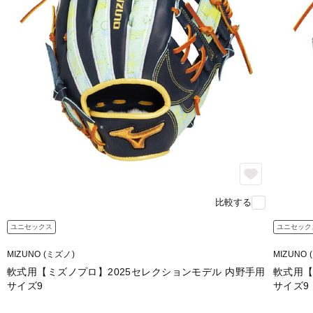
比較する
ユニセックス
ユニセック
MIZUNO (ミズノ)
MIZUNO 
軟式用【ミズノプロ】2025セレクションモデル 内野手用
軟式用【
サイズ9
サイズ9