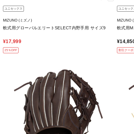
ユニセックス
ユニセック
MIZUNO (ミズノ)
MIZUNO 
軟式用グローバルエリートSELECT内野手用 サイズ9
軟式用Mz
¥17,999
¥14,85
25％OFF
割引クーポ