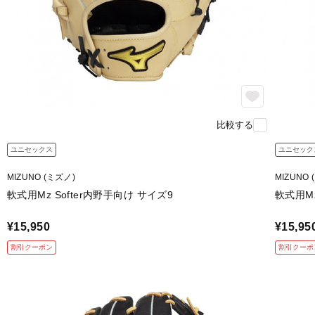
比較する
ユニセックス
ユニセック
MIZUNO (ミズノ)
MIZUNO 
軟式用Mz Softer内野手向け サイズ9
軟式用Mz
¥15,950
¥15,95
割引クーポン
割引クーポ