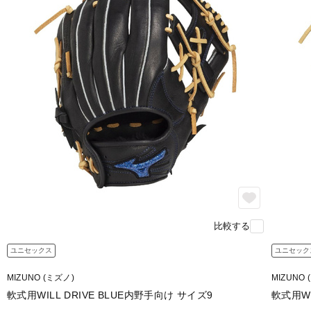
比較する
ユニセックス
ユニセック
MIZUNO (ミズノ)
MIZUNO 
軟式用WILL DRIVE BLUE内野手向け サイズ9
軟式用WI