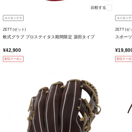
比較する
ユニセックス
ユニセック
ZETT (ゼット)
ZETT (ゼ
軟式グラブ プロステイタス期間限定 源田タイプ
スポーツ
¥42,900
¥19,80
割引クーポン
割引クーポ