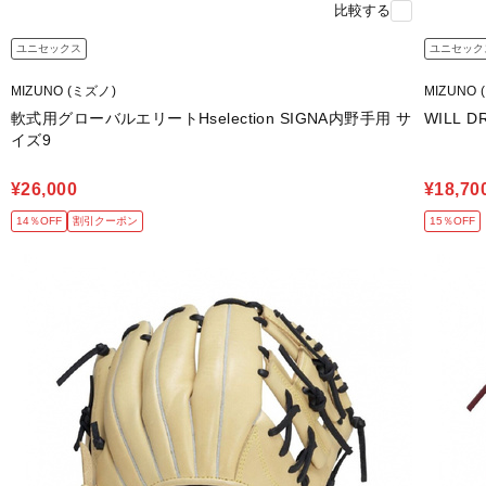
比較する
ユニセックス
ユニセック
MIZUNO (ミズノ)
MIZUNO 
軟式用グローバルエリートHselection SIGNA内野手用 サ
WILL 
イズ9
¥26,000
¥18,70
14％OFF
割引クーポン
15％OFF