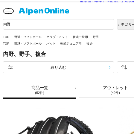
熊本県で発生した地震による影
Alpen
Online
商
カテゴリ
品
検
索
TOP
野球・ソフトボール
グラブ・ミット
軟式一般用
野手
TOP
野球・ソフトボール
バット
軟式ジュニア用
複合
内野、野手、複合
絞り込む
商品一覧
アウトレット
(52件)
(42件)