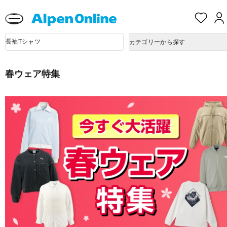
熊本県で発生した地震による影響について
お
気
に
Alpen
入
商
Online
カテゴリーから探す
品
り
検
索
春ウェア特集