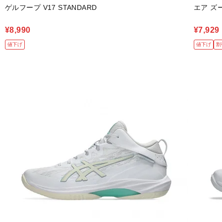
ゲルフープ V17 STANDARD
エア ズー
¥8,990
¥7,929
値下げ
値下げ
割