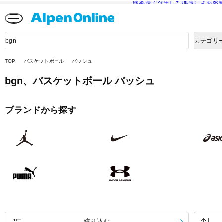
熊本県で発生した地震による影
Alpen
Online
商
カテゴリ
品
検
索
TOP
バスケットボール
バッシュ
bgn、
バスケットボール バッシュ
ブランドから探す
絞り込む