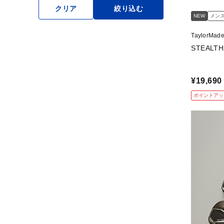
クリア
絞り込む
NEW
メン
TaylorMa
¥19,690
ポイントアッ