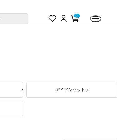
お
ロ
カ
0
す
気
グ
ー
に
イ
ト
入
ン
ペ
り
ー
ジ
アイアンセット