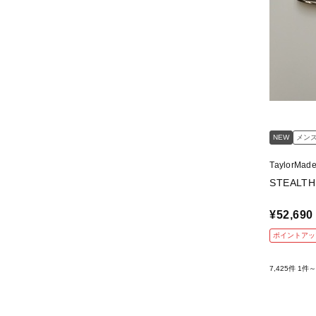
NEW
メン
TaylorMa
STEALTH
¥52,690
ポイントアッ
7,425件
1件～