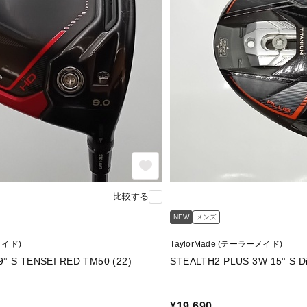
比較する
NEW
メンズ
メイド)
TaylorMade (テーラーメイド)
STEALTH2 HD 1W 9° S TENSEI RED TM50 (22)
STEALT
¥19,690