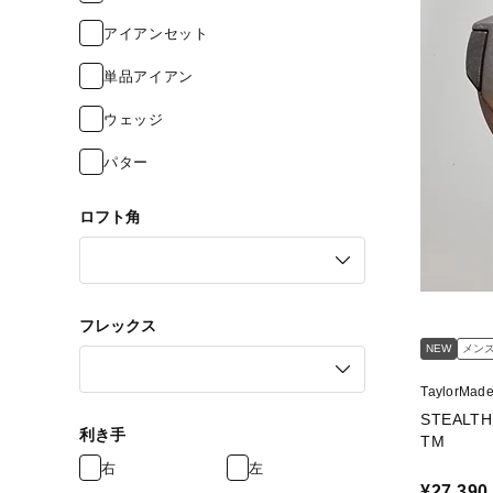
アイアンセット
単品アイアン
ウェッジ
パター
ロフト角
フレックス
NEW
メン
TaylorMa
STEALTH GLOI
利き手
TM
右
左
¥27,390