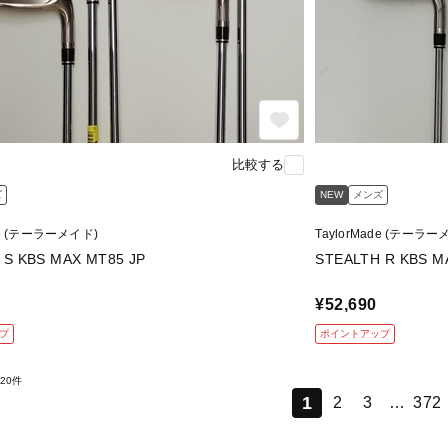
比較する
ズ
NEW
メンズ
de (テーラーメイド)
TaylorMade (テーラー
 S KBS MAX MT85 JP
STEALTH R KBS M
¥52,690
プ
ポイントアップ
20件
1
2
3
…
372