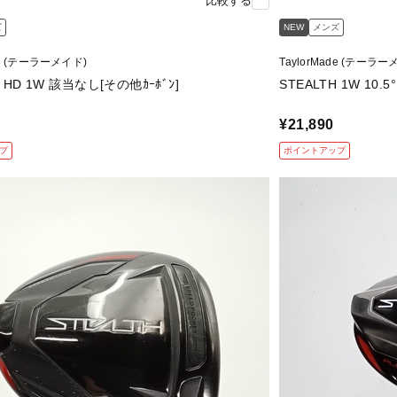
比較する
ズ
NEW
メンズ
de (テーラーメイド)
TaylorMade (テーラー
H HD 1W 該当なし[その他ｶｰﾎﾞﾝ]
¥21,890
プ
ポイントアップ