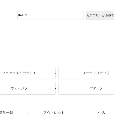
熊本県で発生した地震による影響について
商
カテゴリーから探
品
検
索
フェアウェイウッド
ユーティリティ
ウェッジ
パター
商品一覧
アウトレット
中古