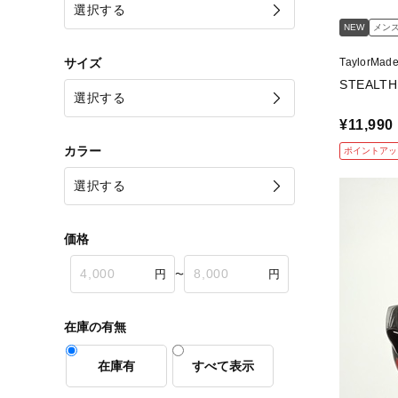
NEW
メン
サイズ
TaylorMa
STEALT
¥11,990
カラー
ポイントアッ
価格
〜
在庫の有無
在庫有
すべて表示