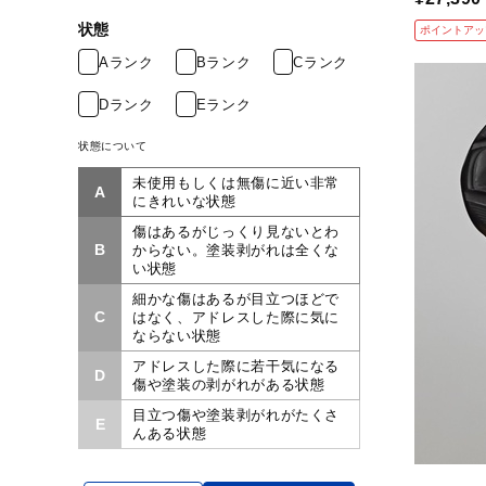
状態
ポイントアッ
Aランク
Bランク
Cランク
Dランク
Eランク
状態について
未使用もしくは無傷に近い非常
A
にきれいな状態
傷はあるがじっくり見ないとわ
B
からない。塗装剥がれは全くな
い状態
細かな傷はあるが目立つほどで
C
はなく、アドレスした際に気に
ならない状態
アドレスした際に若干気になる
D
傷や塗装の剥がれがある状態
目立つ傷や塗装剥がれがたくさ
E
んある状態