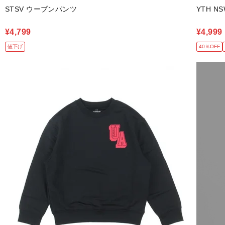
STSV ウーブンパンツ
YTH N
¥4,799
¥4,999
値下げ
40％OFF