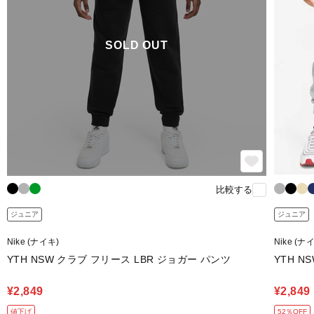
SOLD OUT
比較する
ジュニア
ジュニア
Nike (ナイキ)
Nike (ナ
YTH NSW クラブ フリース LBR ジョガー パンツ
YTH N
¥2,849
¥2,849
値下げ
52％OFF