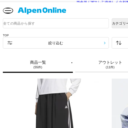
熊本県で発生した地震による影
Alpen
Online
商
カテゴリ
品
検
索
TOP
絞り込む
商品一覧
アウトレット
(55件)
(11件)