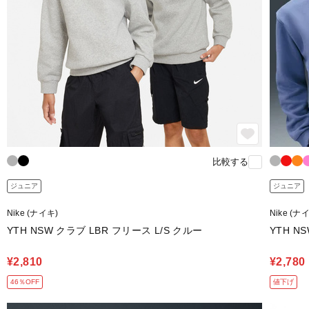
比較する
ジュニア
ジュニア
Nike (ナイキ)
Nike (ナ
YTH NSW クラブ LBR フリース L/S クルー
YTH N
¥2,810
¥2,780
46％OFF
値下げ