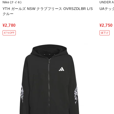
Nike (ナイキ)
UNDER 
YTH ガールズ NSW クラブフリース OVRSZDLBR L/S
UAテッ
クルー
¥2,780
¥2,750
47％OFF
値下げ