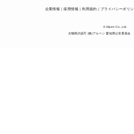
企業情報
採用情報
利用規約
プライバシーポリシ
© Alpen Co.,Ltd.
古物商許認可 (株)アルペン 愛知県公安委員会 第5