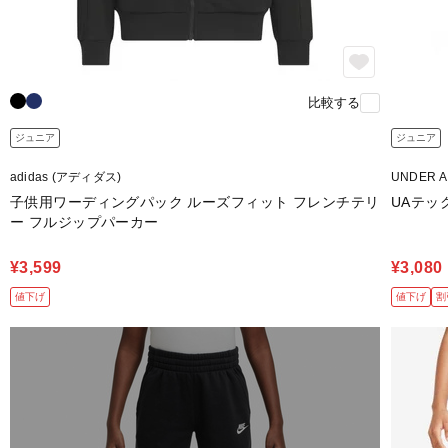
比較する
ジュニア
ジュニア
adidas (アディダス)
UNDER 
子供用ワーディングパック ルーズフィット フレンチテリ
UAテッ
ー フルジップパーカー
¥3,599
¥3,080
値下げ
値下げ
割