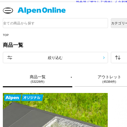
熊本県で発生した地震による影
Alpen
Online
商
カテゴリ
品
検
索
TOP
商品一覧
絞り込む
商品一覧
アウトレット
(53228件)
(45384件)