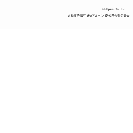
© Alpen Co.,Ltd.
古物商許認可 (株)アルペン 愛知県公安委員会 第5