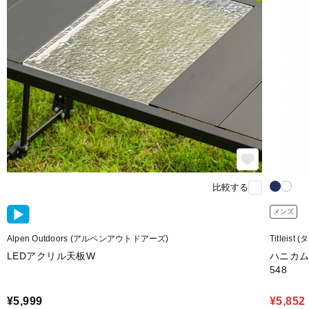
比較する
メンズ
Alpen Outdoors (アルペンアウトドアーズ)
Titleis
LEDアクリル天板W
ハニカムリ
548
¥5,999
¥5,852