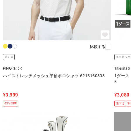
比較する
メンズ
ユニセック
PING (ピン)
Titleis
ハイストレッチメッシュ半袖ポロシャツ 6215160303
1ダース 
5
¥3,999
¥3,080
63％OFF
値下げ
割