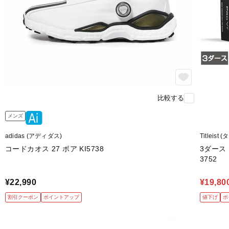
比較する
メンズ
adidas (アディダス)
Titleis
コードカオス 27 ボア KI5738
3ダース 
3752
¥22,990
¥19,80
割引クーポン
ポイントアップ
値下げ
ポ