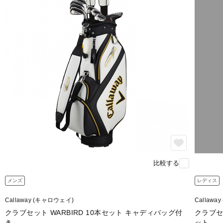
比較する
メンズ
レディス
Callaway (キャロウェイ)
Callawa
クラブセット WARBIRD 10本セット キャディバッグ付
クラブセッ
き
ット