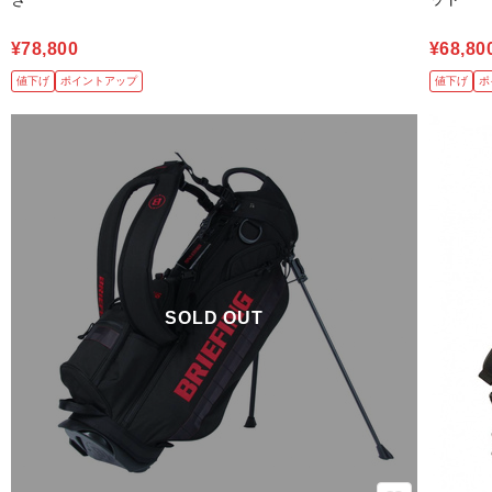
¥78,800
¥68,80
値下げ
ポイントアップ
値下げ
ポ
SOLD OUT