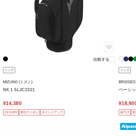
比較する
メンズ
メンズ
MIZUNO (ミズノ)
BRIDGE
NX.1 5LJC2321
ベーシッ
¥14,380
¥18,90
23％OFF
割引クーポン
ポイントアップ
値下げ
割