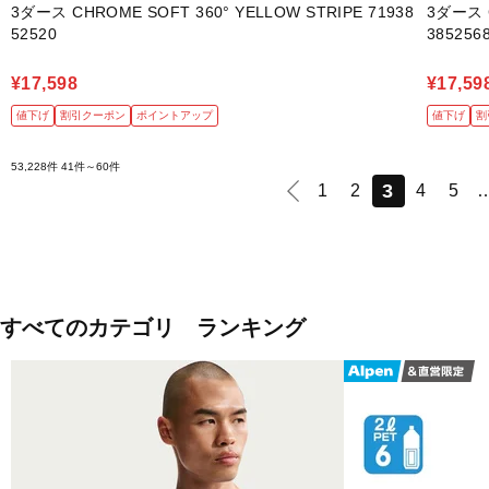
3ダース CHROME SOFT 360° YELLOW STRIPE 71938
3ダース C
52520
385256
¥17,598
¥17,59
値下げ
割引クーポン
ポイントアップ
値下げ
割
53,228件
41件～60件
3
1
2
4
5
すべてのカテゴリ ランキング