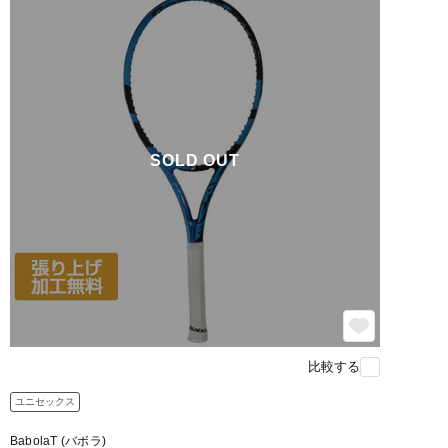
SOLD OUT
比較する
ユニセックス
BabolaT (バボラ)