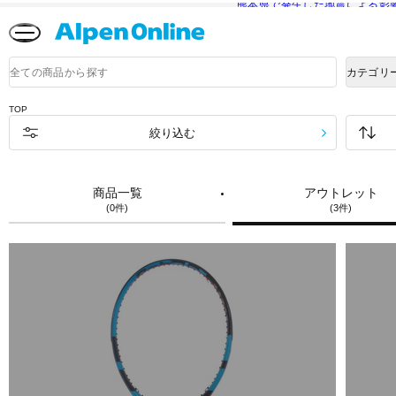
熊本県で発生した地震による影
Alpen
Online
商
カテゴリ
品
検
索
TOP
絞り込む
商品一覧
アウトレット
(0件)
(3件)