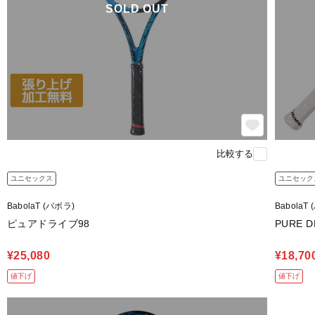
SOLD OUT
比較する
ユニセックス
ユニセック
BabolaT (バボラ)
BabolaT
ピュアドライブ98
PURE 
¥25,080
¥18,70
値下げ
値下げ