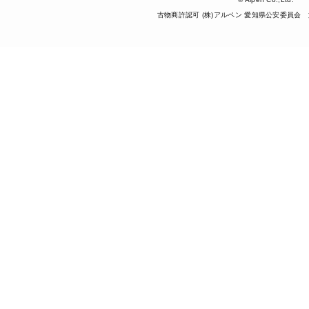
古物商許認可 (株)アルペン 愛知県公安委員会 第5