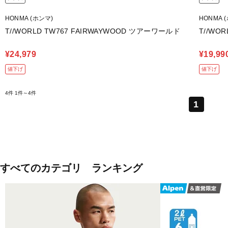
HONMA (ホンマ)
HONMA 
T//WORLD TW767 FAIRWAYWOOD ツアーワールド
T//WO
¥24,979
¥19,99
値下げ
値下げ
4件
1件～4件
1
すべてのカテゴリ ランキング