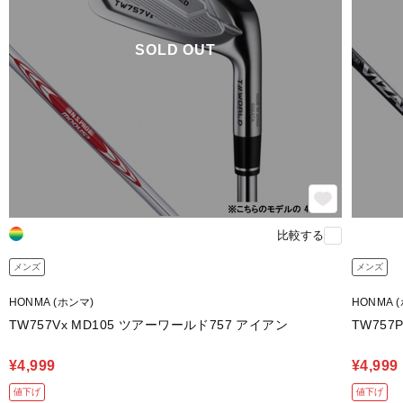
SOLD OUT
比較する
メンズ
メンズ
HONMA (ホンマ)
HONMA 
TW757Vx MD105 ツアーワールド757 アイアン
TW757
¥4,999
¥4,999
値下げ
値下げ