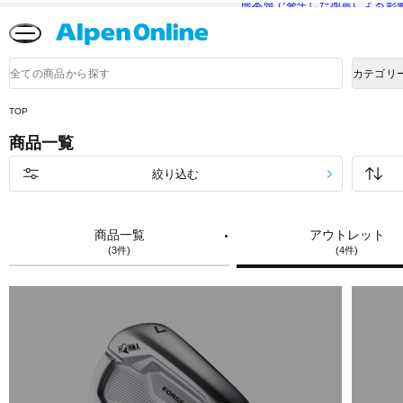
熊本県で発生した地震による影
Alpen
Online
商
カテゴリ
品
検
索
TOP
商品一覧
絞り込む
商品一覧
アウトレット
(3件)
(4件)