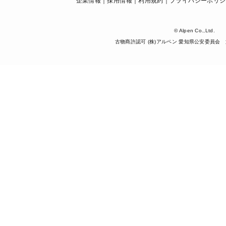
企業情報
採用情報
利用規約
プライバシーポリシ
© Alpen Co.,Ltd.
古物商許認可 (株)アルペン 愛知県公安委員会 第5