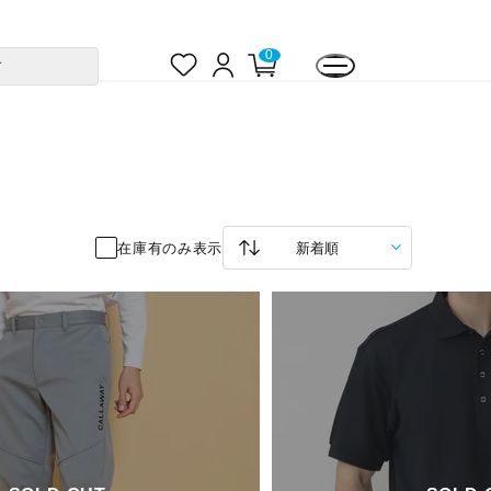
お
ロ
カ
0
す
気
グ
ー
に
イ
ト
入
ン
ペ
り
ー
ジ
在庫有のみ表示