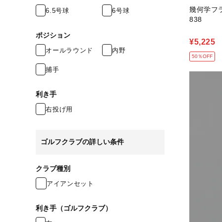
幾何学フラ
6.5号球
6号球
838
ポジション
¥5,225
オールラウンド
内野
50％OFF
捕手
利き手
右投げ用
ゴルフクラブの詳しい条件
クラブ種別
アイアンセット
利き手（ゴルフクラブ）