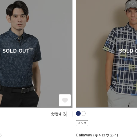
SOLD OUT
SOLD 
比較する
メンズ
)
Callaway (キャロウェイ)