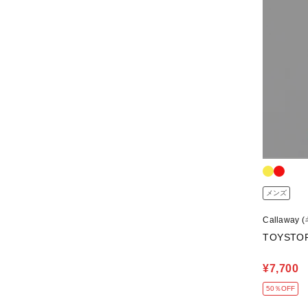
メンズ
Callaway
TOYSTO
¥7,700
50％OFF