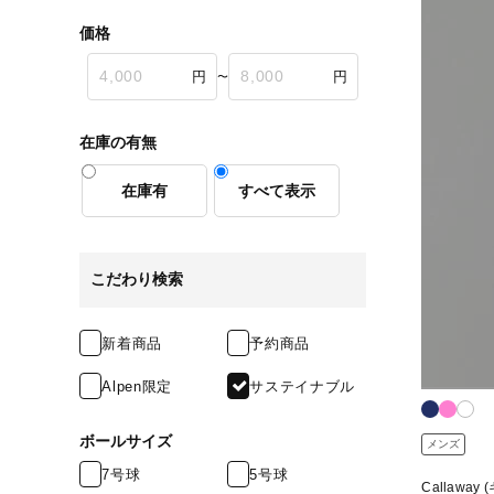
価格
〜
在庫の有無
在庫有
すべて表示
こだわり検索
新着商品
予約商品
Alpen限定
サステイナブル
ボールサイズ
メンズ
7号球
5号球
Callaway