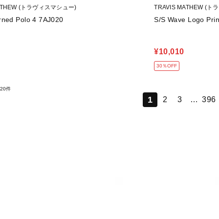
MATHEW (トラヴィスマシュー)
TRAVIS MATHEW 
rned Polo 4 7AJ020
S/S Wave Logo Prin
¥10,010
30％OFF
20件
1
2
3
…
396