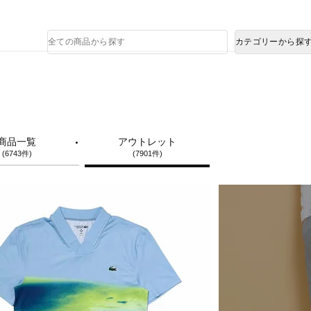
熊本県で発生した地震による影響について
商
カテゴリーから探
品
検
索
商品一覧
アウトレット
(6743件)
(7901件)