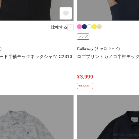
比較する
メンズ
)
Callaway (キャロウェイ)
ド半袖モックネックシャツ C2313
ロゴプリントカノコ半袖モックネッ
¥3,999
55％OFF