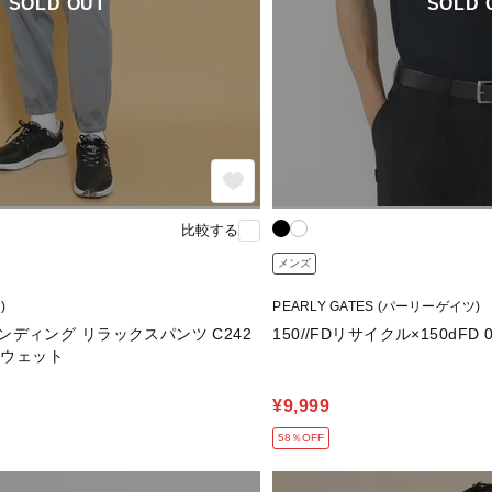
SOLD OUT
SOLD 
比較する
メンズ
)
PEARLY GATES (パーリーゲイツ)
ディング リラックスパンツ C242
150//FDリサイクル×150dFD 0
スウェット
¥9,999
58％OFF