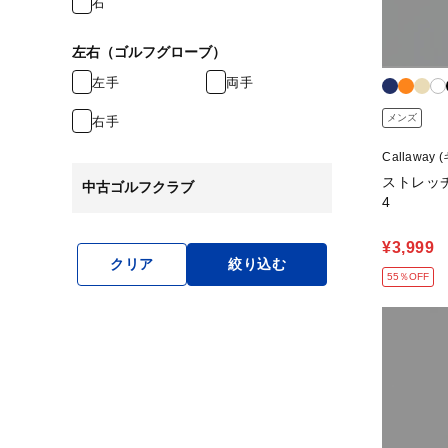
右
左右（ゴルフグローブ）
左手
両手
メンズ
右手
Callaway
ストレッチ
中古ゴルフクラブ
4
¥3,999
クリア
絞り込む
55％OFF