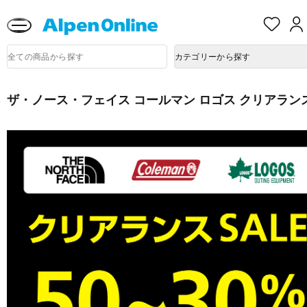
熊本県で発生した地震による影響について
お
気
に
Alpen
入
商
Online
カテゴリーから探す
品
り
検
索
ザ・ノース・フェイス コールマン ロゴス クリアラン