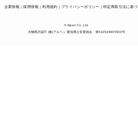
企業情報
採用情報
利用規約
プライバシーポリシー
特定商取引法に基づ
© Alpen Co.,Ltd.
古物商許認可 (株)アルペン 愛知県公安委員会 第542549905500号