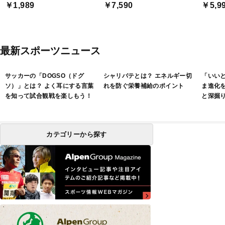
ー)
￥1,989
￥7,590
￥5,9
最新スポーツニュース
サッカーの「DOGSO（ドグ
シャリバテとは？ エネルギー切
「いい
ソ）」とは？ よく耳にする言葉
れを防ぐ栄養補給のポイント
ま進化
を知って試合観戦を楽しもう！
と深掘り
リヂスト
アン編
カテゴリーから探す