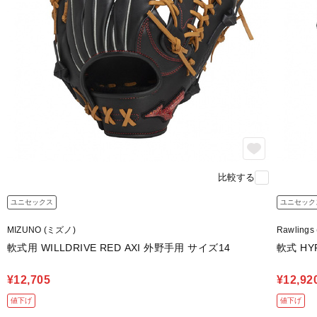
比較する
ユニセックス
ユニセック
MIZUNO (ミズノ)
Rawling
軟式用 WILLDRIVE RED AXI 外野手用 サイズ14
軟式 HY
¥12,705
¥12,92
値下げ
値下げ