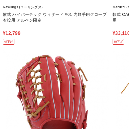
Rawlings (ローリングス)
Marucci
軟式 ハイパーテック ウィザード #01 内野手用グローブ
軟式 CAP
右投用 アルペン限定
用
¥12,799
¥33,11
値下げ
値下げ