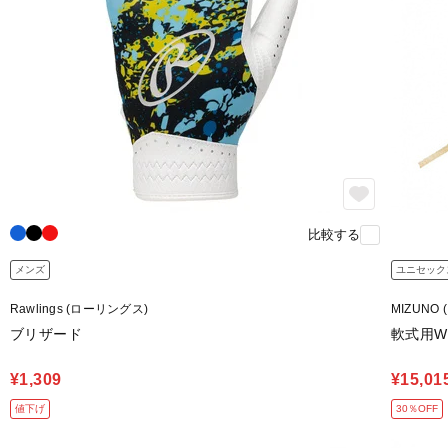
比較する
メンズ
ユニセック
Rawlings (ローリングス)
MIZUNO 
ブリザード
軟式用WI
¥1,309
¥15,01
値下げ
30％OFF