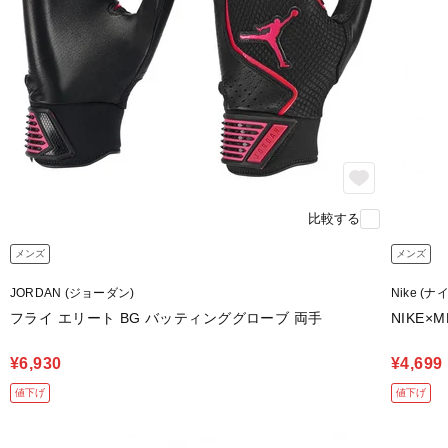
比較する
メンズ
メンズ
JORDAN (ジョーダン)
Nike (ナ
フライ エリート BG バッティンググローブ 両手
NIKE×ML
¥6,930
¥4,699
値下げ
値下げ