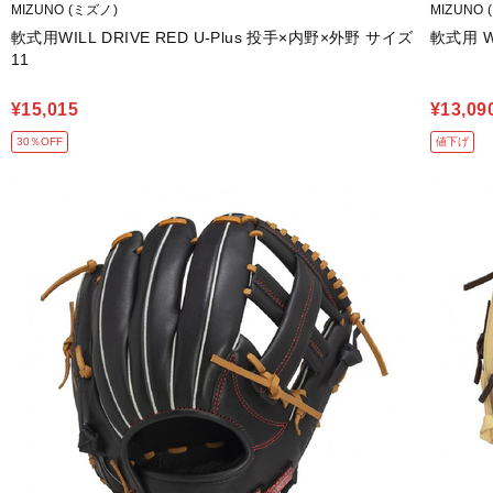
MIZUNO (ミズノ)
MIZUNO 
軟式用WILL DRIVE RED U-Plus 投手×内野×外野 サイズ
軟式用 W
11
¥15,015
¥13,09
30％OFF
値下げ