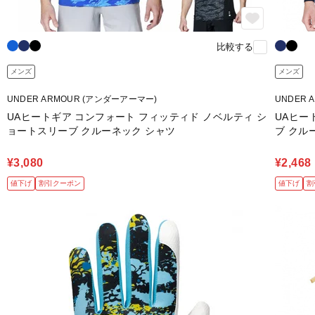
比較する
メンズ
メンズ
UNDER ARMOUR (アンダーアーマー)
UNDER 
UAヒートギア コンフォート フィッティド ノベルティ シ
UAヒー
ョートスリーブ クルーネック シャツ
ブ クル
¥3,080
¥2,468
値下げ
割引クーポン
値下げ
割