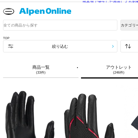
熊本県で発生した地震による影
Alpen
Online
商
カテゴリ
品
検
索
TOP
絞り込む
商品一覧
アウトレット
(33件)
(246件)