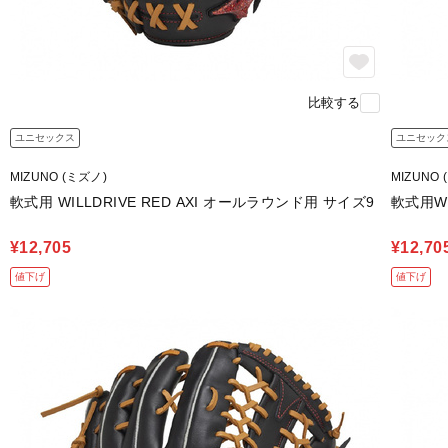
比較する
ユニセックス
ユニセック
MIZUNO (ミズノ)
MIZUNO 
軟式用 WILLDRIVE RED AXI オールラウンド用 サイズ9
軟式用WI
¥12,705
¥12,70
値下げ
値下げ