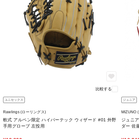
比較する
ユニセックス
ジュニア
Rawlings (ローリングス)
MIZUNO 
軟式 アルペン限定 ハイパーテック ウィザード #01 外野
ジュニア
手用グローブ 左投用
ダー 佐