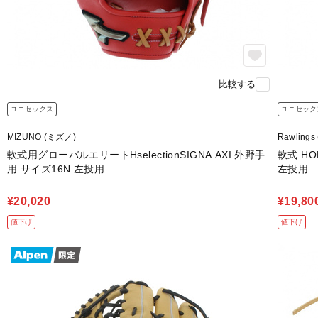
比較する
ユニセックス
ユニセック
MIZUNO (ミズノ)
Rawling
軟式用グローバルエリートHselectionSIGNA AXI 外野手
軟式 HOH
用 サイズ16N 左投用
左投用
¥20,020
¥19,80
値下げ
値下げ