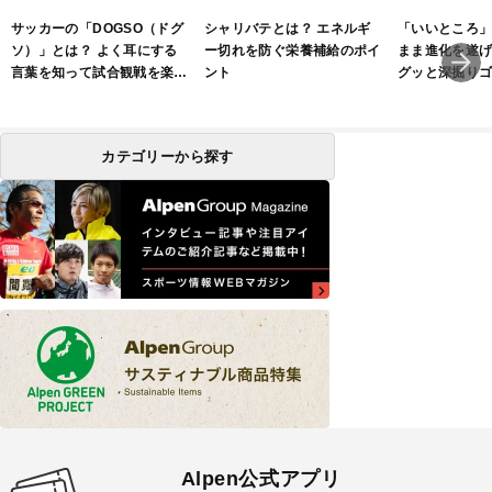
サッカーの「DOGSO（ドグ
シャリバテとは？ エネルギ
「いいところ
ソ）」とは？ よく耳にする
ー切れを防ぐ栄養補給のポイ
まま進化を遂
言葉を知って試合観戦を楽し
ント
グッと深掘り
もう！
Vol.208 ブ
FORGED」ア
カテゴリーから探す
Alpen公式アプリ