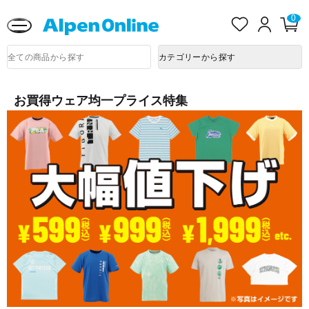
熊本県で発生した地震による影響について
お
ロ
0
カ
気
グ
ー
に
イ
ト
Alpen
入
ン
ペ
商
Online
カテゴリーから探す
品
り
ー
検
ジ
索
お買得ウェア均一プライス特集