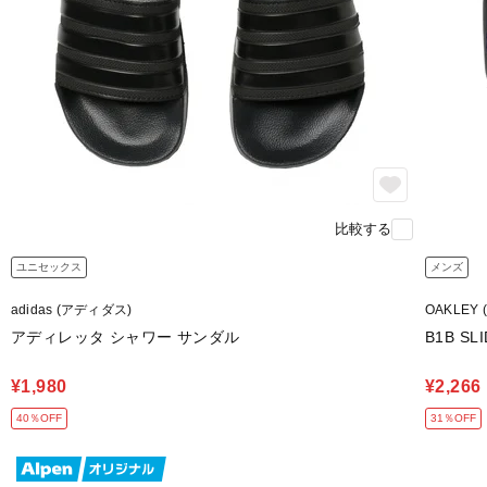
比較する
ユニセックス
メンズ
adidas (アディダス)
OAKLEY
アディレッタ シャワー サンダル
B1B SLI
¥1,980
¥2,266
40％OFF
31％OFF