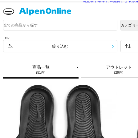
熊本県で発生した地震による影
Alpen
Online
商
カテゴリ
品
検
索
TOP
絞り込む
商品一覧
アウトレット
(51件)
(29件)