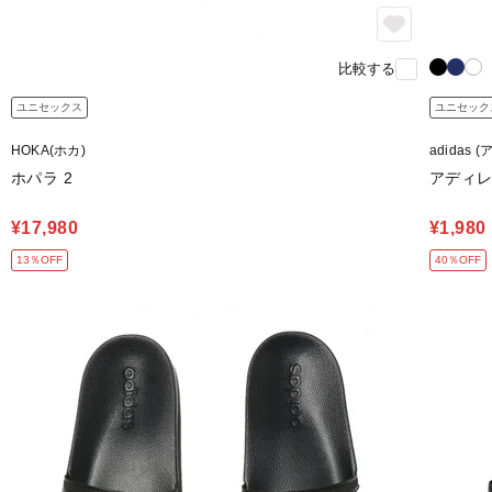
比較する
ユニセックス
ユニセック
HOKA(ホカ)
adidas 
ホパラ 2
アディレ
¥17,980
¥1,980
13％OFF
40％OFF