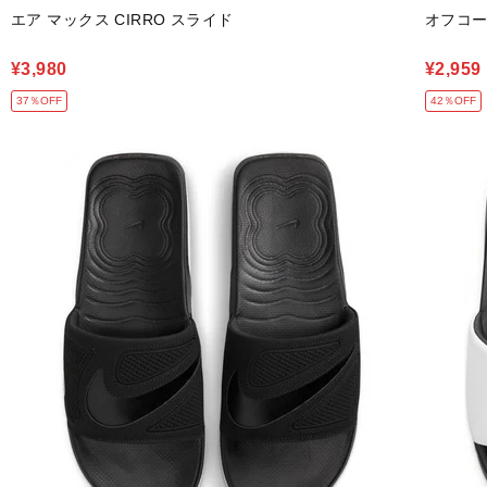
エア マックス CIRRO スライド
オフコー
¥3,980
¥2,959
37％OFF
42％OFF