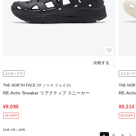
比較する
ユニセックス
ユニセック
THE NORTH FACE (ザ ノース フェイス)
THE NO
RE-Activ Sneaker リアクティブ スニーカー
RE-Ac
¥9,090
¥8,314
29％OFF
30％OFF
51件
1件～20件