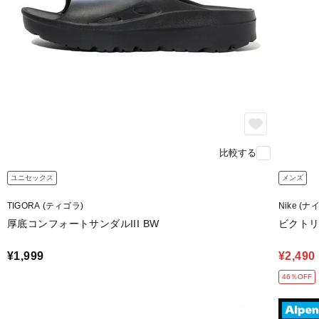
比較する
ユニセックス
メンズ
TIGORA (ティゴラ)
Nike (ナ
厚底コンフォートサンダルIII BW
ビクトリ
¥1,999
¥2,490
46％OFF