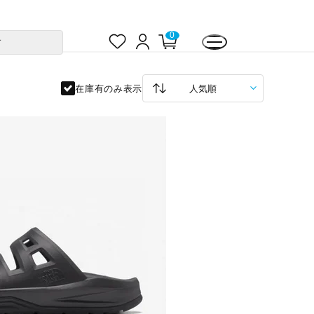
お
ロ
カ
0
す
気
グ
ー
に
イ
ト
入
ン
ペ
り
ー
ジ
在庫有のみ表示