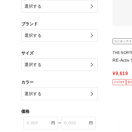
ブランド
ユニセックス
サイズ
THE NOR
RE-Acti
¥9,619
カラー
2％OFF
割
価格
〜