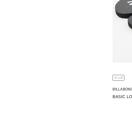
メンズ
BILLABON
BASIC L