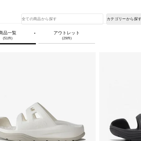
熊本県で発生した地震による影響について
商
カテゴリーから探
品
検
索
商品一覧
アウトレット
(51件)
(29件)