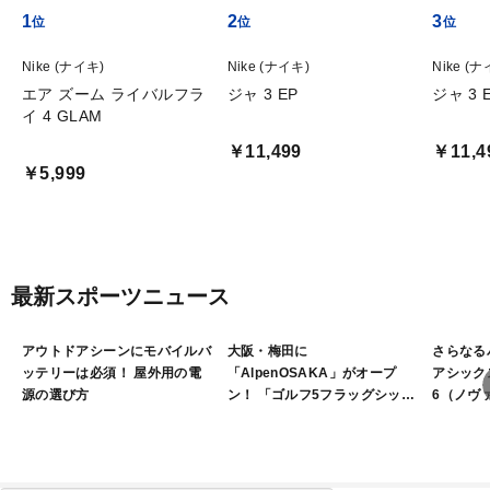
1
2
3
Nike (ナイキ)
Nike (ナイキ)
Nike (
エア ズーム ライバルフラ
ジャ 3 EP
ジャ 3 
イ 4 GLAM
￥11,499
￥11,4
￥5,999
最新スポーツニュース
アウトドアシーンにモバイルバ
大阪・梅田に
さらなる
ッテリーは必須！ 屋外用の電
「AlpenOSAKA」がオープ
アシックス
源の選び方
ン！ 「ゴルフ5フラッグシップ
6（ノヴ
ストア大阪梅田」は2フロアで
展開