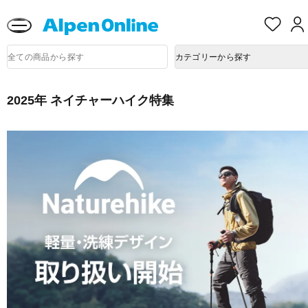
熊本県で発生した地震による影響について
お
気
に
Alpen
入
商
Online
カテゴリーから探す
品
り
検
索
2025年 ネイチャーハイク特集