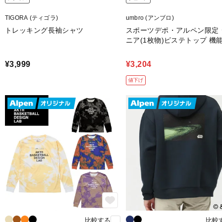
TIGORA (ティゴラ)
umbro (アンブロ)
トレッキング長袖シャツ
スポーツデポ・アルペン限定 
ニア(1枚物)ピステトップ 機
(防風/撥水性)
¥3,999
¥3,204
値下げ
比較する
比較