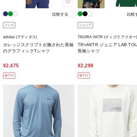
比較する
比較
メンズ
ジュニア
adidas (アディダス)
TIGORA AKTR (ティゴラ アクター
カレッジスクリプトが施された長袖
TR×AKTR ジュニア LAB TO
のグラフィックTシャツ
長袖シャツ
¥2,475
¥2,299
値下げ
値下げ