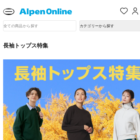
熊本県で発生した地震による影響について
お
気
に
Alpen
入
商
Online
カテゴリーから探す
品
り
検
索
長袖トップス特集