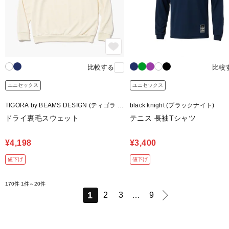
比較する
比較
ユニセックス
ユニセックス
TIGORA by BEAMS DESIGN (ティゴラ バ
black knight (ブラックナイト)
イ ビームスデザイン)
ドライ裏毛スウェット
テニス 長袖Tシャツ
¥4,198
¥3,400
値下げ
値下げ
170件
1件～20件
1
2
3
…
9