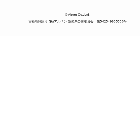
© Alpen Co.,Ltd.
古物商許認可 (株)アルペン 愛知県公安委員会 第542549905500号