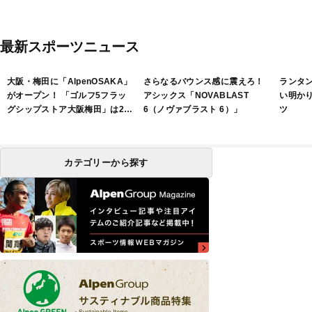
最新スポーツニュース
大阪・梅田に「AlpenOSAKA」
さらなるバウンス感に震えろ！
ランタ
がオープン！ 「ゴルフ5フラッ
アシックス「NOVABLAST
い明か
グシップストア大阪梅田」は2フ
6（ノヴァブラスト 6）」
ツ
ロアで展開
カテゴリーから探す