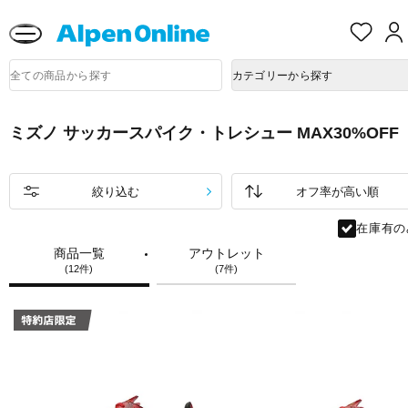
熊本県で発生した地震による影響について
お
気
に
Alpen
入
商
Online
カテゴリーから探す
品
り
検
索
ミズノ サッカースパイク・トレシュー MAX30%OFF
絞り込む
在庫有の
商品一覧
アウトレット
(12件)
(7件)