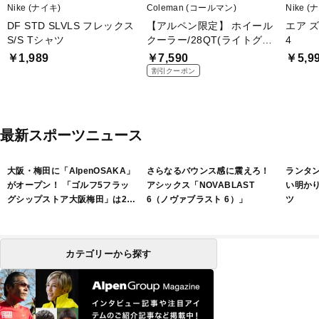
Nike (ナイキ)
Coleman (コールマン)
Nike (
DF STD SLVLS フレックス
【アルペン限定】 ホイール
エア 
S/S Tシャツ
クーラー/28QT(ライトグレ
4
ー)
￥1,989
￥7,590
￥5,9
割引クーポン
最新スポーツニュース
大阪・梅田に「AlpenOSAKA」
さらなるバウンス感に震えろ！
ランタ
がオープン！ 「ゴルフ5フラッ
アシックス「NOVABLAST
い明か
グシップストア大阪梅田」は2フ
6（ノヴァブラスト 6）」
ツ
ロアで展開
カテゴリーから探す