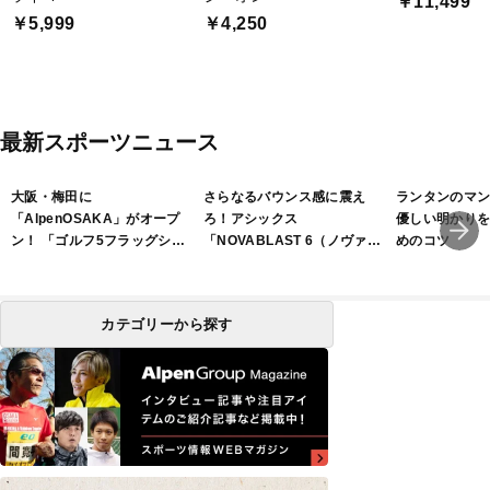
￥11,499
￥5,999
￥4,250
最新スポーツニュース
大阪・梅田に
さらなるバウンス感に震え
ランタンのマ
「AlpenOSAKA」がオープ
ろ！アシックス
優しい明かり
ン！ 「ゴルフ5フラッグシッ
「NOVABLAST 6（ノヴァブ
めのコツ
プストア大阪梅田」は2フロ
ラスト 6）」
アで展開
カテゴリーから探す