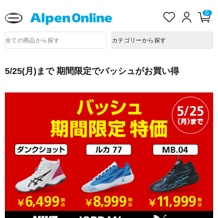
熊本県で発生した地震による影響について
お
ロ
0
カ
気
グ
ー
に
イ
ト
Alpen
入
ン
ペ
商
Online
カテゴリーから探す
品
り
ー
検
ジ
索
5/25(月)まで 期間限定でバッシュがお買い得