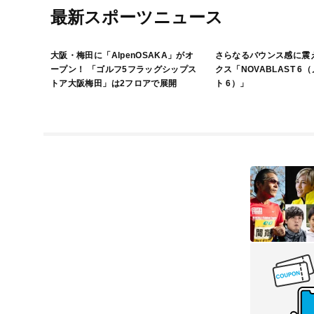
最新スポーツニュース
大阪・梅田に「AlpenOSAKA」がオ
さらなるバウンス感に震
ープン！ 「ゴルフ5フラッグシップス
クス「NOVABLAST 6
トア大阪梅田」は2フロアで展開
ト 6）」