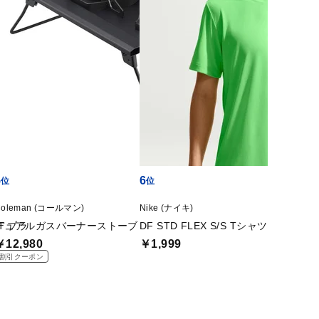
5
6
7
Coleman (コールマン)
Nike (ナイキ)
Nike (
T ブラ
デュアルガスバーナーストーブ
DF STD FLEX S/S Tシャツ
ズーム
￥12,980
￥1,999
￥20,
割引クーポン