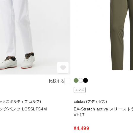
比較する
メンズ
lf (ルコックスポルティフ ゴルフ)
adidas (アディダス)
グパンツ LG5SLP54M
EX-Stretch active ス
VH17
¥4,499