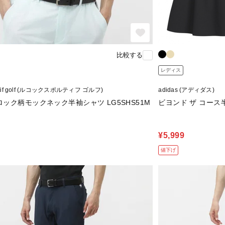
比較する
レディス
portif golf (ルコックスポルティフ ゴルフ)
adidas (アディダス)
ック柄モックネック半袖シャツ LG5SHS51M
ビヨンド ザ コース半
¥5,999
値下げ