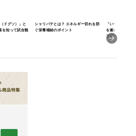
O（ドグソ）」と
シャリバテとは？ エネルギー切れを防
「いいところ」は
葉を知って試合観
ぐ栄養補給のポイント
を遂げたプロモデ
フギアVol.208
FORGED」アイ