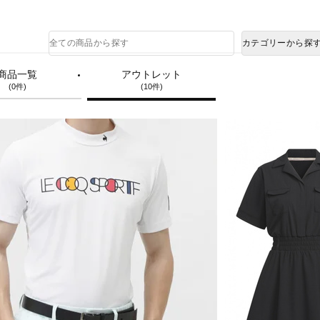
熊本県で発生した地震による影響について
商
カテゴリーから探
品
検
索
商品一覧
アウトレット
(0件)
(10件)