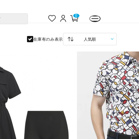
お
ロ
カ
0
す
気
グ
ー
に
イ
ト
入
ン
ペ
り
ー
ジ
在庫有のみ表示