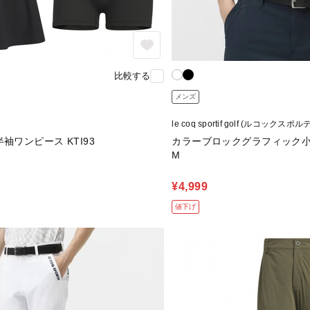
比較する
メンズ
le coq sportif golf (ルコックス
袖ワンピース KTI93
カラーブロックグラフィック小柄
M
¥4,999
値下げ